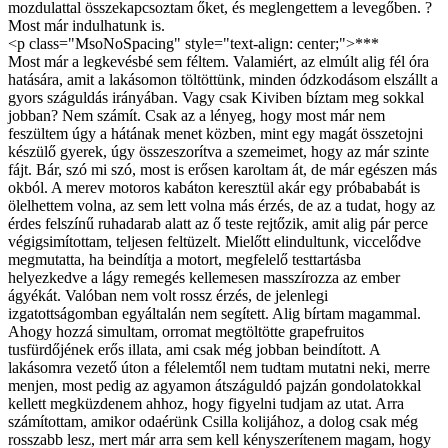
mozdulattal összekapcsoztam őket, és meglengettem a levegőben. ?
Most már indulhatunk is.
<p class="MsoNoSpacing" style="text-align: center;">***
Most már a legkevésbé sem féltem. Valamiért, az elmúlt alig fél óra
hatására, amit a lakásomon töltöttünk, minden ódzkodásom elszállt a
gyors száguldás irányában. Vagy csak Kiviben bíztam meg sokkal
jobban? Nem számít. Csak az a lényeg, hogy most már nem
feszültem úgy a hátának menet közben, mint egy magát összetojni
készülő gyerek, úgy összeszorítva a szemeimet, hogy az már szinte
fájt. Bár, szó mi szó, most is erősen karoltam át, de már egészen más
okból. A merev motoros kabáton keresztül akár egy próbababát is
ölelhettem volna, az sem lett volna más érzés, de az a tudat, hogy az
érdes felszínű ruhadarab alatt az ő teste rejtőzik, amit alig pár perce
végigsimítottam, teljesen feltüzelt. Mielőtt elindultunk, viccelődve
megmutatta, ha beindítja a motort, megfelelő testtartásba
helyezkedve a lágy remegés kellemesen masszírozza az ember
ágyékát. Valóban nem volt rossz érzés, de jelenlegi
izgatottságomban egyáltalán nem segített. Alig bírtam magammal.
Ahogy hozzá simultam, orromat megtöltötte grapefruitos
tusfürdőjének erős illata, ami csak még jobban beindított. A
lakásomra vezető úton a félelemtől nem tudtam mutatni neki, merre
menjen, most pedig az agyamon átszáguldó pajzán gondolatokkal
kellett megküzdenem ahhoz, hogy figyelni tudjam az utat. Arra
számítottam, amikor odaérünk Csilla kolijához, a dolog csak még
rosszabb lesz, mert már arra sem kell kényszerítenem magam, hogy