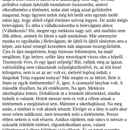
próbálva valami épkézláb mondatsort összeszedni, amivel
elkezdhetném a történetet, tudat alatt végig azzal győzködve
magamat, hogy úgysem tudok még két betűt sem egymás mellé
rakni úgy, hogy abból végül értelmes szöveg legyen. De aztán mégis
belevágtam. És abba a vállalkozásomba is belevágtam akkor.
(Vállalkozás? Hú, megint egy mekkora nagy szó, ami marhára nem
illik ahhoz, aminek én látom a saját munkámat. Már amennyire
munka ez egyáltalán.) Belevágtam, de újból és újból ránéztem arra a
képre, ami kissé remegő kezemben már alaposan összegyűrődött.
Újra és újra megnéztem, hogy biztosan felismerjem, ha majd
meglátom. Egy helyes, szőke lány mosolygott vissza rám a képről.
Tizennyolc éves, és egy igazi szépség? Bár, valljuk meg az igazat,
valószínűleg nem választanák szépségkirálynővé, és, az írót kissé
kiforgatva, nem is az az arc volt ez, melyért hajóraj indult, s
lángoltak Trója roppant tornyai? Már megint ez az idézet. Bele is
írtam az egyik történetembe? Á, igen. A szomszéd lányban volt. A
második részében, ha jól emlékszem. Na igen. Mekkora
sikerhajhász lettem. Dobálózok itt a fennkölt idézetekkel, mintha
tudnék is valamit. Holott messze nem ez volt a célom annak a
történetnek a megírásával sem. Mármint a sikerhajhászat. Na meg
aztán, a történet is volt akinek tetszett. Elvégre ez a lány is azért akar
most velem találkozni, mert tetszettek neki a történeteim. Persze
ebben nekem is volt részem. Amikor rájöttem, már nincs is messze a
századik feltöltött történet, elgondolkodtam azon, valami
különlegeset kellene feltölteni századiknak. És ez jutott eszembe.