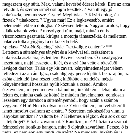
megeszem egy sütit. Max. valami kevésbé édeset kérek. Erre az arca
felvidult, és szemei ismét csillogni kezdtek. ? Van itt egy jó
cukrászda, nem messze. Gyere! Meghívlak. ? Kizárt dolog, én
fizetek ? tiltakozott. ? Ugyan már! Ez a legkevesebb, amiért
belementél ebbe a dologba. ? Szívesen tettem. Nagyon örülök, hogy
találkozhatok veled ? mosolygott rám, majd, miután én is
viszonoztam gesztusát, kirúgta a motorja támasztékát, és mellettem
haladva tolta a járgányt a cukrászda felé.
<p class="MsoNoSpacing" style="text-align: center;">***
Letettem a süteményes tányért és a kávéval teli csészémet a cukrászda asztalára, és leültem Kivivel szemben. Ő mosolyogva nézett rám, majd leszegte a fejét, és a szájába vette a réteséből levágott darabot. Talán egy kis zavart, kényelmetlenséget véltem felfedezni az arcán. Igaz, csak alig egy perce léptünk be az ajtón, az azóta eltelt idő java részét pedig kitöltötte a rendelés, mégis kényelmetlenül hosszúra nyúlt köztünk a csend. Amikor észrevettem, milyen mereven bámulom, inkább én is lehajtottam a fejem és, mintha csak az kötné le minden figyelmemet, gondosan leszeltem egy darabot a süteményemből, hogy aztán a számba vegyem. ? Hm! Nem is olyan rossz ? viccelődtem, amivel sikerült ismét mosolyt csalnom az arcára. ? Szeretem cukrászdába vinni a lányokat randizni ? vallotta be. ? Kellemes a légkör, és a sok cukor is felpörget? Elűzi a zavaromat. ? Randizni, mi? ? húztam a számat félmosolyra ironikus hangon, mire ő elpirult zavarában. Persze, ő is tudta, ez nem épp egy randi, de azért? Na mindegy. Inkább én is gyorsan témát váltottam, és a mondata másik felére haraptam rá. ? Emlékszem, említetted, hogy te? csak a lányokat szereted. ? Igen ? válaszolta kissé megkönnyebbülve. Úgy tűnt, ez a téma kevésbé érinti érzékenyen. ? A fiúk annyira önteltek tudnak lenni. Marhára büszkék rá, hogy nekik farkuk van ? tette hozzá fanyaros hangon. ? No igen ? gondolkodtam el. Való igaz. A srácok többsége, akit ismerek, valóban, mintha kissé felsőbbrendűnek érezné magát amiatt, hogy az a micsoda ott lóg a lába között. Bár az összefüggés számomra egyáltalán nem tűnt annyira direktnek. Amellett pedig, amire képesek, amellett részemről nyugodtan érezhetik magukat felsőbbrendűnek. Néha még nekem is szükségem van egy nagy, erős valakire magam mellett, akivel biztonságban érzem magam, és aki irányít. ? De azért nem olyan rossz az ? kaptam észbe, hogy talán túlságosan is elkalandoztam. ? Néha azért az sem rossz dolog. Én speciel szívesen veszem, ha egyik-másik be akarja csempészni nekem a lompost. ? Főleg Erik, mi? ? kuncogott. ? Erik éppenséggel nem. ? Hogyhogy? ? csodálkozott el. ? Leginkább azért, mert ő csak kitalált karakter. ? Nem azt mondtad, hogy a történeteid valóságosak? ? Inkább azt, hogy valós elemekre építettem. A karaktereim többsége tényleg valós személy, de sok a kitalált is. Ilyen például Erik is? Mondtam, hogy B tulajdonképpen annak a keveréke, ami én vagyok, és ami lenni szeretnék. Nekem sosem volt ilyen testi-lelki jó barátom? Talán ezért is alkottam meg Eriket. ? Értem.<img src="http://imagestore1.tortenetek.hu/55_107567_1173_72fd773c397ba34444f8afeb791332b5_00b204_301.jpg" border="0" width="435" height="580" style="vertical-align: middle; display: block; margin-left: auto; margin-right: auto;" /> ? De, végeredményben, az sem igaz teljesen, hogy kitalált személy. Javarészt létező személyekből gyúrtam össze. A Mr. Dákóban felemlegetett dolgok például valamilyen formában tényleg megtörténtek, akárcsak az Erik ajándéka című történetemben tárgyalt eset is. Viszont a két történet főhőse nem azonos, és egyik sem áll olyan közel hozzám, mint Erik B-hez. Akinek a szerepét a Mr. Dákóban pl. Erik ellopta, legnagyvonalúbban fogalmazva is csak jó ismerősöm. ? Értelek. De hát, nem is lehet mindig teljesen valós karaktereket használni ? mosolygott. ? Amennyit felvonultattál már, egy igazi női Casanova lennél, ha azt mind megdöntöd. ? Azért annyira nem sokat ? vakartam meg zavaromban az orromat. ? El is gondolkodtam rajta, hogy van-e értelme egyáltalán ilyen nagy feneket keríteni ennek a századik történetnek? Elvégre, amit feltöltöttem, annak a csak egy törtrésze saját. És még abból is csak az Erik ajándékának és az azóta megjelenteknek van valóságalapja ? hadartam, kiadva magamból mindent. ? Bár igaz, hogy a régieknél is sokszor létező személyeket vettem alapul a történetekhez, a Kocsmai szépségek szereplői például, a mesélő kivételével, mint létező személyek? De a nagyobb probléma az, hogy a történeteim túlnyomó többsége csak fordítás. ? Ez egyáltalán nem probléma ? vont vállat. ? Az is elég nagy munka, hogy ennyi mindent lefordítottál, és ilyen minőségben? Szerintem megérdemled, hogy megünnepeld a századikat. ? Úgy gondolod? ? néztem rá. ? Persze. A fordításaidat is imádtam. A Reát, meg a Mindig rád vártamot többször is végigolvastam? már ami eddig kész van. Már nagyon várom a folytatást. Remélem, összejönnek ténylegesen? Mármint Rea és Frey? De a nyomozósat is nagyon szerettem. ? Tényleg? ? mosolyodtam el. Nem azért, mintha annyira meglepett volna, hogy tetszett neki. Inkább csak azért, hogy én is mondjak valamit. ? Ja. Nagy álmom, hogy nyomozó legyek? vagy rendőr? vagy katona. ? Nem épp lányos munkák ? kacagtam. ? Igaz. De én sem vagyok egy kifejezetten lányos lány. ? Ezt elismerem. ? Amikor még a hasfelmetszőt töltötted fel, beszéltük is az akkori barátnőmmel, hogy, egy kicsit olyan, mintha rólunk szólna. Én a nyomozónő szerepébe éltem bele magam, ő meg a szerelméébe. ? Az akkori barátnőddel? ? ismételtem meg a szavait. ? Ez azt jelenti, hogy azóta már vége? ? Igen ? sütötte le a tekintetét egy pillanatra. ? Tudod, én az idősebb nőkre bukom? Ezzel nem is lenne probléma, viszont ő már kezdett egy kicsit anyáskodó lenni, úgyhogy arra jutottam, hogy ez a kapcsolat így nem működik? De hát, így kellett lennie. Kár bánkódni miatta ? mosolyodott el. ? Jó, hogy így fogod fel. ? Ja. Amíg tartott, jó volt, de nem találtam meg benne azt, amit kerestem, szerintem. Bár, mitagadás, vele volt eddig a legjobb az ágyban ? kacagott fel kényszeredetten. ? Miért? Mit kerestél? ? vigyorogtam rá kihívóan, bár igazából magam sem vártam választ. ? Igen? Nos, már amikor az utolsó pasimmal jártam, akkor is fülig bele voltam zúgva a biosztanárnőmbe. Azt hiszem, őt keresem azóta is minden nőben, vagy legalábbis valamely olyan tulajdonságát, ami jellemző volt rá. ? Ejha! ? Nem akartam megbántani, de nem tudtam mást válaszolni. ? Fiatal, frissdiplomás tanár ? mesélte. ? És egyszerűen gyönyörű. Meg aztán? a kisugárzása miatt? ? Egy kissé lehalkította a hangját. ?szóval? minden egyes órájáról felizgulva távoztam. ? Élvezetes órák lehettek ? mosolyogtam, ő pedig elpirult. ? Igen? De, visszatérve a fordításaidra, azokat sem kell szégyellned. Sok mindenkinek megmutattam őket. Büszke is lehetsz rám. Sok olvasót szereztem neked ? kacagott. ? És többen mondták, hogy hihetetlen, milyen sokat foglalkozol vele. ? Na igen. Ez amilyen hobbi nálam ? vontam válla. ? Szeretek írni, meg az ilyen történeteket olvasni is. Angolul meg egy rakat ilyen van. A nyelvérzékem viszont sajnos nem a legjobb, így akkor értem csak meg igazán a történet minden részletét, ha közben fordítom is. Így rákényszerítem magam, hogy minden apró részletnek utánanézzek, amit nem értek. ? Érdekes ? támasztotta meg az állát. ? És csinálsz mást is a szabadidődben? ? Persze. Igazából ez a késő délutáni, kora esti szórakozásom. Úgy hat körül szoktam leülni, hogy, na akkor most fordítok, és legkésőbb tízkor abba szoktam hagyni? De van mellette más hobbim is. Persze. Szoktam úszni, futni, néha elmegyünk a haverokkal szórakozni, vagy csak sörözni? Ha meg arra szottyan kedvem, nézek egy kis pornót ? viccelődtem, bár, végeredményben igazat mondtam. ? Azt én is szoktam ? vallotta be. ? Igazából egy jó ideje már csak az jelenti a szexuális életemet. ? Tényleg? Nincs senki, akivel? ? haraptam el a mondat végét, ő pedig csak megrázta a fejét. ? A tanárnőm meg nem engedi, hogy gyakoroljam is a tananyagot ? vigyorgott. ? Ja. Jó is lenne ? kacagtam fel. ? Gyerekek, ezzel befejeztük a szaporodás elméletének tanulását. Most rendeződjetek párokba, és próbáljátok ki gyakorlatban is az elhangzottakat! ? mondtam tanárnénis hangon. Alig bírtam ki közben, hogy ne röhögjem el magam. ? Az úgy nem lenne a legjobb ? húzta el a száját. ? Az osztályomba egy rakás infantilis idióta járt. Igazság szerint örülök is neki, hogy vége. ? Akkor: Tanár nő! Felelnék! Erre már ő is elnevette magát. ? Hát, kb. ? mondta, én meg ismét visszaváltottam tanárnénis hangnemre. ? Gyerekek, akkor most gyakorlatban is megnézzük az eddig tanultakat? Adél! Kérlek gyerek ki! Vedd le a bugyidat, és feküdj fel az asztalra! Osztály! Gyűljetek körénk! Most bemutatom, hogy kell rendesen kinyalni valakit. ? Jó is lenne! ? kacagott fel. ? De nem lennék jó alany. Rögtön el is élveznék. Erre nem válaszoltam semmit. Mindketten csak kacagtunk. ? Igazság szerint, irigyellek is egy kicsit, hogy ilyenekben lehet részed ? szólalt meg ismét. ? Azért nem minden igaz így ? feleltem gyorsan. ? Na igen, az Erik ajándéka, meg a Mr. Dákó, alaposan kiszínezve, de szegről-végről valós történeten alapszik? na meg a Gyönyörök az öltözőben című is megtörtént? csak nem velem, de a többség ebben a formájában kitalált. ? Tényleg? ? Igen. Beleépítettem valós elemeket, valós szituációkat, valós személyeket, de a történetek kitaláltak. Pl. a szomszéd lány első részében a cumizós jelenet az egyetemi épület tetején? az tényleg megtörtént, csak teljesen más kontextusban, és értelemszerűen nem Erikkel, aki ugye nem létezik. Viszont maga a történet kitalált, akárcsak a szomszéd lány személye. ? Ő sem létezik? ? csodálkozott, én pedig megráztam a fejem. ? Én örülnék a legjobban, ha egy ilyen csinos lány lakna a szomszédomban, de sajnos nem. A környékemen lakókhoz kb. most is olyan a viszonyom, mint amit a történetben a szomszéd lány előttre írtam. Akiről tudom, hogy ott lakik, arról is csak onnan, hogy feltűnően sokszor futok össze vele. De ennyi. ? Na és Gazella? ? érdeklődött. ? Ő egy kicsit bonyolultabb eset ? gondolkodtam el, és beleittam a kávémba. ? A szituáció szegről-végről igaz. Csak épp nem vonaton történt, hanem villamoson, nem ült le velem szemben, és nem hogy izgalmasabb dolgok nem történtek, de még egy szót sem beszéltünk? A valósi történet sokkal prózaibb. Utaztam a villamoson, megláttam egy csinos lányt, megihletett, a következő pár napban kigondoltam a történetet, leültem és megírtam. ? Értem ? bólintott. ? De azért így is marad jó pár izgalmas ismerősöd? A Kocsmai szép