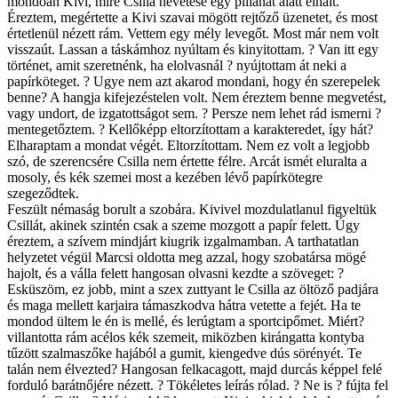
mondóan Kivi, mire Csilla nevetése egy pillanat alatt elhalt.
Éreztem, megértette a Kivi szavai mögött rejtőző üzenetet, és most
értetlenül nézett rám. Vettem egy mély levegőt. Most már nem volt
visszaút. Lassan a táskámhoz nyúltam és kinyitottam. ? Van itt egy
történet, amit szeretnénk, ha elolvasnál ? nyújtottam át neki a
papírköteget. ? Ugye nem azt akarod mondani, hogy én szerepelek
benne? A hangja kifejezéstelen volt. Nem éreztem benne megvetést,
vagy undort, de izgatottságot sem. ? Persze nem lehet rád ismerni ?
mentegetőztem. ? Kellőképp eltorzítottam a karakteredet, így hát?
Elharaptam a mondat végét. Eltorzítottam. Nem ez volt a legjobb
szó, de szerencsére Csilla nem értette félre. Arcát ismét eluralta a
mosoly, és kék szemei most a kezében lévő papírkötegre
szegeződtek.
Feszült némaság borult a szobára. Kivivel mozdulatlanul figyeltük
Csillát, akinek szintén csak a szeme mozgott a papír felett. Úgy
éreztem, a szívem mindjárt kiugrik izgalmamban. A tarthatatlan
helyzetet végül Marcsi oldotta meg azzal, hogy szobatársa mögé
hajolt, és a válla felett hangosan olvasni kezdte a szöveget: ?
Esküszöm, ez jobb, mint a szex zuttyant le Csilla az öltöző padjára
és maga mellett karjaira támaszkodva hátra vetette a fejét. Ha te
mondod ültem le én is mellé, és lerúgtam a sportcipőmet. Miért?
villantotta rám acélos kék szemeit, miközben kirángatta kontyba
tűzött szalmaszőke hajából a gumit, kiengedve dús sörényét. Te
talán nem élvezted? Hangosan felkacagott, majd durcás képpel felé
forduló barátnőjére nézett. ? Tökéletes leírás rólad. ? Ne is ? fújta fel