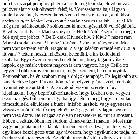
bőrét, zipzárját pedig majdnem a köldökéig lehúzta, elővillantva a
pulóver alatt viselt olivaszín felsőjét. Vörösesbarna haja lágyan
omlott a vállára, ízlésesen keretezve kellemes ívű arcát, amit kissé
széles orra, és kékkel vegyes acélszürke szemei uraltak. ? Szia! Mi
még nem találkoztunk ? zökkentett ki merengésemből vendéglátónk,
Kivihez fordulva. ? Marcsi vagyok. ? Hello! Adél ? szorította meg a
felé nyújtott jobbot. ? De B csak Kivinek hív. ? Kivi? ? nézett rám
Marcsi csodálkozva. ? Hosszú történet ? vágtam rá gyorsan. Most
nem volt kedvem ennél leragadni. ? Majd később elmesélem? Csilla
itt van? ? tettem hozzá, miközben beléptünk a kis kollégiumi
szobába. Egy részem reménykedett benne, hogy tagadó választ
kapok, egy másik viszont nagyon is arra vágyott, hogy Csilla ott
legyen. Többször is leírtam már, hogy szeretem, ha én irányítok.
Pontosabban, ha én szabom meg a dolgok tempóját. Ez leginkább az
ismerkedésre igaz. Fiúknál könnyű a helyzet, pláne azért, mert ők
nyomulnak maguktól is. A lányoknál viszont szeretem úgy
kipuhatolni, hogy bepróbálkozhatok-e, hogy közben ő ne vegyen
észre az egészből semmit. Így, ha úgy ítélem meg, hogy ha nyíltan
rámozdulnék, elküldene a búsba, inkább lassítok, vagy egyenesen
visszavonulót fújok. Ő meg ebből az ég egy adta világon semmit
nem vesz észre. De ez igaz az olyan helyzetekre is, mint a mostani.
Ebben a szituációban nem tudom kimagyarázni magam. Most már
vagy megmutatom Csillának a történetemet, és lesz, ami lesz, vagy
egy kínos beszélgetés után úgy távozom, hogy egyikünk se tudja, mi
értelme volt az egésznek. Az előbbi megoldás túl rizikós, az utóbbi