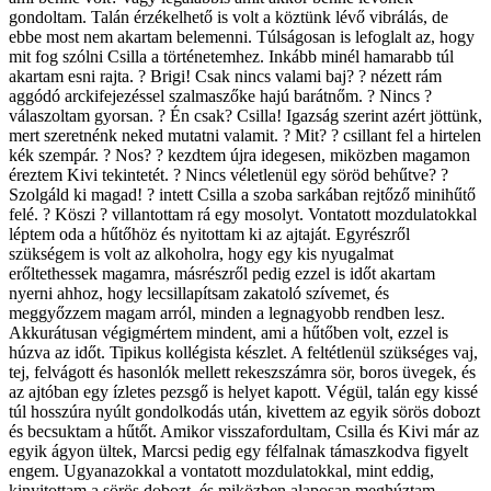
gondoltam. Talán érzékelhető is volt a köztünk lévő vibrálás, de
ebbe most nem akartam belemenni. Túlságosan is lefoglalt az, hogy
mit fog szólni Csilla a történetemhez. Inkább minél hamarabb túl
akartam esni rajta. ? Brigi! Csak nincs valami baj? ? nézett rám
aggódó arckifejezéssel szalmaszőke hajú barátnőm. ? Nincs ?
válaszoltam gyorsan. ? Én csak? Csilla! Igazság szerint azért jöttünk,
mert szeretnénk neked mutatni valamit. ? Mit? ? csillant fel a hirtelen
kék szempár. ? Nos? ? kezdtem újra idegesen, miközben magamon
éreztem Kivi tekintetét. ? Nincs véletlenül egy söröd behűtve? ?
Szolgáld ki magad! ? intett Csilla a szoba sarkában rejtőző minihűtő
felé. ? Köszi ? villantottam rá egy mosolyt. Vontatott mozdulatokkal
léptem oda a hűtőhöz és nyitottam ki az ajtaját. Egyrészről
szükségem is volt az alkoholra, hogy egy kis nyugalmat
erőltethessek magamra, másrészről pedig ezzel is időt akartam
nyerni ahhoz, hogy lecsillapítsam zakatoló szívemet, és
meggyőzzem magam arról, minden a legnagyobb rendben lesz.
Akkurátusan végigmértem mindent, ami a hűtőben volt, ezzel is
húzva az időt. Tipikus kollégista készlet. A feltétlenül szükséges vaj,
tej, felvágott és hasonlók mellett rekeszszámra sör, boros üvegek, és
az ajtóban egy ízletes pezsgő is helyet kapott. Végül, talán egy kissé
túl hosszúra nyúlt gondolkodás után, kivettem az egyik sörös dobozt
és becsuktam a hűtőt. Amikor visszafordultam, Csilla és Kivi már az
egyik ágyon ültek, Marcsi pedig egy félfalnak támaszkodva figyelt
engem. Ugyanazokkal a vontatott mozdulatokkal, mint eddig,
kinyitottam a sörös dobozt, és miközben alaposan meghúztam,