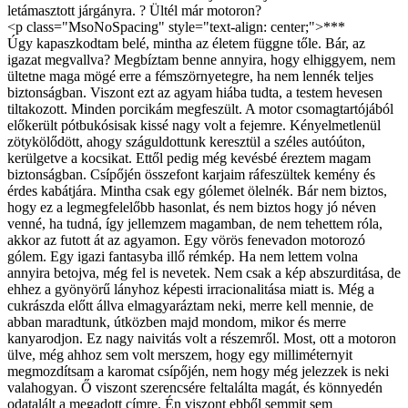
<p class="MsoNoSpacing" style="text-align: center;">***
Úgy kapaszkodtam belé, mintha az életem függne tőle. Bár, az
igazat megvallva? Megbíztam benne annyira, hogy elhiggyem, nem
ültetne maga mögé erre a fémszörnyetegre, ha nem lennék teljes
biztonságban. Viszont ezt az agyam hiába tudta, a testem hevesen
tiltakozott. Minden porcikám megfeszült. A motor csomagtartójából
előkerült pótbukósisak kissé nagy volt a fejemre. Kényelmetlenül
zötykölődött, ahogy száguldottunk keresztül a széles autóúton,
kerülgetve a kocsikat. Ettől pedig még kevésbé éreztem magam
biztonságban. Csípőjén összefont karjaim ráfeszültek kemény és
érdes kabátjára. Mintha csak egy gólemet ölelnék. Bár nem biztos,
hogy ez a legmegfelelőbb hasonlat, és nem biztos hogy jó néven
venné, ha tudná, így jellemzem magamban, de nem tehettem róla,
akkor az futott át az agyamon. Egy vörös fenevadon motorozó
gólem. Egy igazi fantasyba illő rémkép. Ha nem lettem volna
annyira betojva, még fel is nevetek. Nem csak a kép abszurditása, de
ehhez a gyönyörű lányhoz képesti irracionalitása miatt is. Még a
cukrászda előtt állva elmagyaráztam neki, merre kell mennie, de
abban maradtunk, útközben majd mondom, mikor és merre
kanyarodjon. Ez nagy naivitás volt a részemről. Most, ott a motoron
ülve, még ahhoz sem volt merszem, hogy egy milliméternyit
megmozdítsam a karomat csípőjén, nem hogy még jelezzek is neki
valahogyan. Ő viszont szerencsére feltalálta magát, és könnyedén
odatalált a megadott címre. Én viszont ebből semmit sem