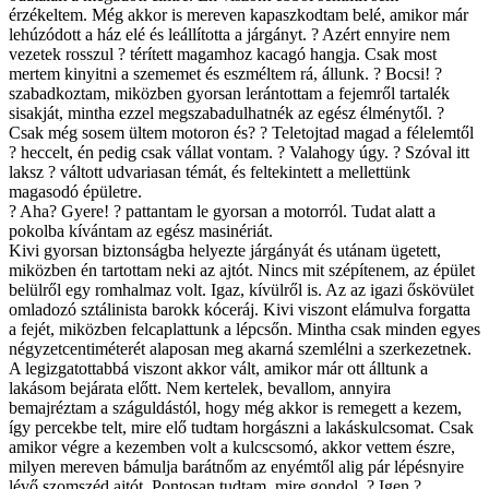
érzékeltem. Még akkor is mereven kapaszkodtam belé, amikor már
lehúzódott a ház elé és leállította a járgányt. ? Azért ennyire nem
vezetek rosszul ? térített magamhoz kacagó hangja. Csak most
mertem kinyitni a szememet és eszméltem rá, állunk. ? Bocsi! ?
szabadkoztam, miközben gyorsan lerántottam a fejemről tartalék
sisakját, mintha ezzel megszabadulhatnék az egész élménytől. ?
Csak még sosem ültem motoron és? ? Teletojtad magad a félelemtől
? heccelt, én pedig csak vállat vontam. ? Valahogy úgy. ? Szóval itt
laksz ? váltott udvariasan témát, és feltekintett a mellettünk
magasodó épületre.
? Aha? Gyere! ? pattantam le gyorsan a motorról. Tudat alatt a
pokolba kívántam az egész masinériát.
Kivi gyorsan biztonságba helyezte járgányát és utánam ügetett,
miközben én tartottam neki az ajtót. Nincs mit szépítenem, az épület
belülről egy romhalmaz volt. Igaz, kívülről is. Az az igazi őskövület
omladozó sztálinista barokk kóceráj. Kivi viszont elámulva forgatta
a fejét, miközben felcaplattunk a lépcsőn. Mintha csak minden egyes
négyzetcentiméterét alaposan meg akarná szemlélni a szerkezetnek.
A legizgatottabbá viszont akkor vált, amikor már ott álltunk a
lakásom bejárata előtt. Nem kertelek, bevallom, annyira
bemajréztam a száguldástól, hogy még akkor is remegett a kezem,
így percekbe telt, mire elő tudtam horgászni a lakáskulcsomat. Csak
amikor végre a kezemben volt a kulcscsomó, akkor vettem észre,
milyen mereven bámulja barátnőm az enyémtől alig pár lépésnyire
lévő szomszéd ajtót. Pontosan tudtam, mire gondol. ? Igen ?