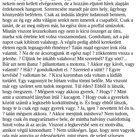
nekem nem kellett elvégeznem, de a hozzám eljutott hírek alapján
érdekesnek hangzott. Szerencsére maradt pár üres hely, úgyhogy
könnyedén befértem. Csak az indulás idejére tudatosult bennem,
hogy az ég egy adta világon senkit nem ismerek a csapatból. Csak a
tanárt, de az meg milyen már, ha egész úton a proffal smúzolok.
Miután viszont leszurkoltam egy nem is kicsi összeget az útra,
marha sok értelme lett volna visszamondani. Gondoltam, azt a pár
napot csak kibírom valahogy. A végén pedig abból kerekedett
életem egyik legnagyobb élménye? Talán majd egyszer írok róla
valamit. ? Na de ne ácsorogjunk itt egész nap! ? zökkentem vissza a
jelenbe. ? Üljünk be inkább valahova! Mit szeretnél? Egy sört?...
Bár azt nem ihatsz ? pillantottam a motorra. ? Akkor egy kávét, vagy
valamit? ? Hát? ? gondolkodott el. ? Szereted a sütit? ? Egyre
kevésbé ? vallottam be. ? Kicsi koromban oda voltam a lúdláb
tortáért. Egy vagonnyit be bírtam volna tömni belőle. Ma viszont
már egy szeletet sem tudok megenni. Túl édes? Ebből is látszik,
hogy öregszem. ? Mégsem vagy akkora gyerek. ? Hogy? ? Mint
amit a szomszéd lányban írtál ? kacagott. ? Hogy csak a gyerekek
között számít a legkisebb korkülönbség is. És hogy ebből látszik,
hogy te is csak egy nagy gyerek vagy. ? Ja, igen ? nevettem fel én is.
? talán mégsem akkora. ? Akkor menjünk máshova? Nem tudom,
hogy csak én magyaráztam-e bele, de mintha halvány csalódottság
futott volna át az arcán. Viszont a legkevésbé sem ez motiválta,
amikor végül kimondtam: ? Nem szükséges. Igaz, hogy nem vagyok
oda már annyira az édességekért, mint régen, de veled szívesen