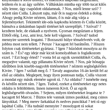
leültem én is az ágy szélére. Válltáskám mintha egy több tucat kilós
súly lenne, úgy csapódott oldalamnak. ? Nos, miről lenne szó? ?
nézett rám Csilla. Látszott rajta, már őt is nagyon érdekli a dolog.
Ahogy pedig Kivire néztem, láttam, ő is már alig várja a
fejleményeket. Tekintetét ide-oda kapkodta köztem és Csilla között,
bámulva a táskámban lapuló történet két szereplőjét. ? Szóval? ?
kezdtem bele, de elakadt a nyelvem. Gyorsan megráztam a fejem.
Ebből elég. Lesz, ami lesz, bele kell vágnom. ? Szóval? tudod
mennyire szeretek írogatni. ? Borzasztó hülye témafelvetés volt, de
jobbra most nem tellett. ? Persze ? kacagott fel barátnőm. ? Hiszen
folyton csak történeteket gyártasz. ? Igen ? húzódott mosolyra az én
szám is. ? És? egy ideje már kicsit komolyabban is foglalkozom
ezzel. ? Ezt hogy érted? ? vonta fel az egyik szemöldökét Csilla, és,
megsejtve valamit, egy pillanatra Kivire nézett. ? Nos, pár hónapja
sűrűbben írok kisebb-nagyobb történeteket ? néztem segítségkérően
Kivire. ? Igen ? szólalt meg ő. ? Tavaly augusztus 16-án került fel az
első az oldalra. Meglepett, hogy ilyen pontosan tudja, Csilla viszont
a mondat egy másik elemére ugrott rá. ? Az oldalra? ? ismételte meg
és kérdőn nézett rám. ? Igen. Tudod, ezeket a történeteket egy netes
oldalra is feltöltöttem. Innen ismerem Kivit. Ő az egyik
leghűségesebb olvasóm. ? Sejtem, milyen történeteket írogatsz te ?
kacagott fel Marcsi. ? Biztos tele vannak izmos pasikkal, meg csinos
lányokkal. ? Meg merev farkakkal és nedves puncikkal ? tett rá egy
lapáttal Csilla. ? Ha tudnád mennyire ? mosolygott rá sokat