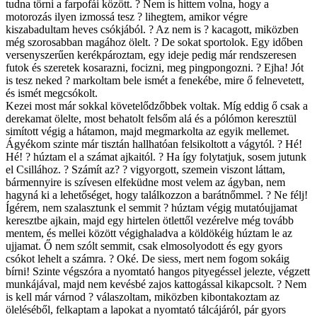
tudna törni a farpofái között. ? Nem is hittem volna, hogy a
motorozás ilyen izmossá tesz ? lihegtem, amikor végre
kiszabadultam heves csókjából. ? Az nem is ? kacagott, miközben
még szorosabban magához ölelt. ? De sokat sportolok. Egy időben
versenyszerűen kerékpároztam, egy ideje pedig már rendszeresen
futok és szeretek kosarazni, focizni, meg pingpongozni. ? Ejha! Jót
is tesz neked ? markoltam bele ismét a fenekébe, mire ő felnevetett,
és ismét megcsókolt.
Kezei most már sokkal követelődzőbbek voltak. Míg eddig ő csak a
derekamat ölelte, most behatolt felsőm alá és a pólómon keresztül
simított végig a hátamon, majd megmarkolta az egyik mellemet.
Ágyékom szinte már tisztán hallhatóan felsikoltott a vágytól. ? Hé!
Hé! ? húztam el a számat ajkaitól. ? Ha így folytatjuk, sosem jutunk
el Csillához. ? Számít az? ? vigyorgott, szemein viszont láttam,
bármennyire is szívesen elfeküdne most velem az ágyban, nem
hagyná ki a lehetőséget, hogy találkozzon a barátnőmmel. ? Ne félj!
Ígérem, nem szalasztunk el semmit ? húztam végig mutatóujjamat
keresztbe ajkain, majd egy hirtelen ötlettől vezérelve még tovább
mentem, és mellei között végighaladva a köldökéig húztam le az
ujjamat. Ő nem szólt semmit, csak elmosolyodott és egy gyors
csókot lehelt a számra. ? Oké. De siess, mert nem fogom sokáig
bírni! Szinte végszóra a nyomtató hangos pityegéssel jelezte, végzett
munkájával, majd nem kevésbé zajos kattogással kikapcsolt. ? Nem
is kell már várnod ? válaszoltam, miközben kibontakoztam az
öleléséből, felkaptam a lapokat a nyomtató tálcájáról, pár gyors