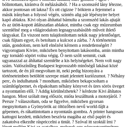
bólintottam, kirántva őt mélázásából. ? Ha a szomszéd lány létezne,
akkor pontosan ott lakna? És ott cigizne ? böktem a fejemmel a
másik irányban a folyosó végén, szintén alig pár lépésnyire helyet
kapó ablakra. Kivi olyan áhítattal bámulta a szomszéd lakás ajtaját
és az ütött-kopott átlátszatlan ablakot, mintha csak egy múzeumban
szemlélné meg a világirodalom legnagyszabásúbb műveit ihlető
tárgyakat. Én viszont nem tulajdonítottam nekik nagy jelentőséget,
csak fújtam egyet, és betoltam a kulcsot a zárba. ? A történeteim
után, gondolom, nem kell elnézést kérnem a rendetlenségért ?
vigyorogtam Kivire, miközben benyitottam lakásomba, amin mintha
egy tornádó söpört volna végig. Ő nem szólt semmit, csak
ugyanazzal az áhítattal szemlélte a kis helyiségeket. Nem volt nagy
szám. Valószínűleg Budapest legrosszabb minőségű lakásai közé
tartozott, de én jól megvoltam itt, neki pedig bizonyára a
történeteimben betöltött szerepe miatt jelentett kuriózumot. ? Néhány
perc, és indulhatunk ? mondtam, miközben bekapcsoltam a
számítógépemet, és elpakoltam néhány könyvet és üres sörös üveget
a nyomtatóm elől. ? Addig körülnézhetek? ? kérdezte Kivi áhítatos
hangon. Most szólalt meg először, mióta leszálltunk a motorjáról. ?
Persze ? válaszoltam, oda se figyelve, miközben gyorsan
megnyitottam a Gyönyörök az öltözőben nevű world-fájlt a
gépemen, és rákattintottam a nyomtatás gombra. A printer hangosan
kattogni kezdett, miközben beszívta magába az első papírt és
zakatolva elkezdte ráspriccelni a tintát. ? Szóval itt szoktál írni ?
lépett mellém Kivi az asztalhoz, melynek egy négyzetcentimétere