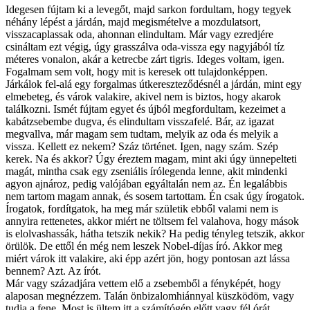
Idegesen fújtam ki a levegőt, majd sarkon fordultam, hogy tegyek
néhány lépést a járdán, majd megismételve a mozdulatsort,
visszacaplassak oda, ahonnan elindultam. Már vagy ezredjére
csináltam ezt végig, úgy grasszálva oda-vissza egy nagyjából tíz
méteres vonalon, akár a ketrecbe zárt tigris. Ideges voltam, igen.
Fogalmam sem volt, hogy mit is keresek ott tulajdonképpen.
Járkálok fel-alá egy forgalmas útkereszteződésnél a járdán, mint egy
elmebeteg, és várok valakire, akivel nem is biztos, hogy akarok
találkozni. Ismét fújtam egyet és újból megfordultam, kezeimet a
kabátzsebembe dugva, és elindultam visszafelé. Bár, az igazat
megvallva, már magam sem tudtam, melyik az oda és melyik a
vissza. Kellett ez nekem? Száz történet. Igen, nagy szám. Szép
kerek. Na és akkor? Úgy éreztem magam, mint aki úgy ünnepelteti
magát, mintha csak egy zseniális írólegenda lenne, akit mindenki
agyon ajnároz, pedig valójában egyáltalán nem az. Én legalábbis
nem tartom magam annak, és sosem tartottam. Én csak úgy írogatok.
Írogatok, fordítgatok, ha meg már születik ebből valami nem is
annyira rettenetes, akkor miért ne töltsem fel valahova, hogy mások
is elolvashassák, hátha tetszik nekik? Ha pedig tényleg tetszik, akkor
örülök. De ettől én még nem leszek Nobel-díjas író. Akkor meg
miért várok itt valakire, aki épp azért jön, hogy pontosan azt lássa
bennem? Azt. Az írót.
Már vagy századjára vettem elő a zsebemből a fényképét, hogy
alaposan megnézzem. Talán önbizalomhiánnyal küszködöm, vagy
tudja a fene. Most is ültem itt a számítógép előtt vagy fél órát,