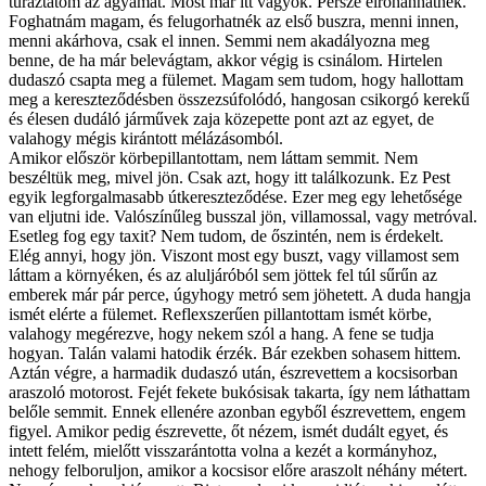
túráztatom az agyamat. Most már itt vagyok. Persze elrohanhatnék.
Foghatnám magam, és felugorhatnék az első buszra, menni innen,
menni akárhova, csak el innen. Semmi nem akadályozna meg
benne, de ha már belevágtam, akkor végig is csinálom. Hirtelen
dudaszó csapta meg a fülemet. Magam sem tudom, hogy hallottam
meg a kereszteződésben összezsúfolódó, hangosan csikorgó kerekű
és élesen dudáló járművek zaja közepette pont azt az egyet, de
valahogy mégis kirántott mélázásomból.
Amikor először körbepillantottam, nem láttam semmit. Nem
beszéltük meg, mivel jön. Csak azt, hogy itt találkozunk. Ez Pest
egyik legforgalmasabb útkereszteződése. Ezer meg egy lehetősége
van eljutni ide. Valószínűleg busszal jön, villamossal, vagy metróval.
Esetleg fog egy taxit? Nem tudom, de őszintén, nem is érdekelt.
Elég annyi, hogy jön. Viszont most egy buszt, vagy villamost sem
láttam a környéken, és az aluljáróból sem jöttek fel túl sűrűn az
emberek már pár perce, úgyhogy metró sem jöhetett. A duda hangja
ismét elérte a fülemet. Reflexszerűen pillantottam ismét körbe,
valahogy megérezve, hogy nekem szól a hang. A fene se tudja
hogyan. Talán valami hatodik érzék. Bár ezekben sohasem hittem.
Aztán végre, a harmadik dudaszó után, észrevettem a kocsisorban
araszoló motorost. Fejét fekete bukósisak takarta, így nem láthattam
belőle semmit. Ennek ellenére azonban egyből észrevettem, engem
figyel. Amikor pedig észrevette, őt nézem, ismét dudált egyet, és
intett felém, mielőtt visszarántotta volna a kezét a kormányhoz,
nehogy felboruljon, amikor a kocsisor előre araszolt néhány métert.