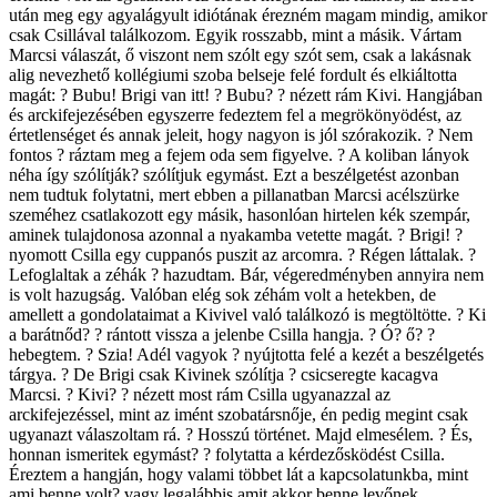
után meg egy agyalágyult idiótának érezném magam mindig, amikor
csak Csillával találkozom. Egyik rosszabb, mint a másik. Vártam
Marcsi válaszát, ő viszont nem szólt egy szót sem, csak a lakásnak
alig nevezhető kollégiumi szoba belseje felé fordult és elkiáltotta
magát: ? Bubu! Brigi van itt! ? Bubu? ? nézett rám Kivi. Hangjában
és arckifejezésében egyszerre fedeztem fel a megrökönyödést, az
értetlenséget és annak jeleit, hogy nagyon is jól szórakozik. ? Nem
fontos ? ráztam meg a fejem oda sem figyelve. ? A koliban lányok
néha így szólítják? szólítjuk egymást. Ezt a beszélgetést azonban
nem tudtuk folytatni, mert ebben a pillanatban Marcsi acélszürke
szeméhez csatlakozott egy másik, hasonlóan hirtelen kék szempár,
aminek tulajdonosa azonnal a nyakamba vetette magát. ? Brigi! ?
nyomott Csilla egy cuppanós puszit az arcomra. ? Régen láttalak. ?
Lefoglaltak a zéhák ? hazudtam. Bár, végeredményben annyira nem
is volt hazugság. Valóban elég sok zéhám volt a hetekben, de
amellett a gondolataimat a Kivivel való találkozó is megtöltötte. ? Ki
a barátnőd? ? rántott vissza a jelenbe Csilla hangja. ? Ó? ő? ?
hebegtem. ? Szia! Adél vagyok ? nyújtotta felé a kezét a beszélgetés
tárgya. ? De Brigi csak Kivinek szólítja ? csicseregte kacagva
Marcsi. ? Kivi? ? nézett most rám Csilla ugyanazzal az
arckifejezéssel, mint az imént szobatársnője, én pedig megint csak
ugyanazt válaszoltam rá. ? Hosszú történet. Majd elmesélem. ? És,
honnan ismeritek egymást? ? folytatta a kérdezősködést Csilla.
Éreztem a hangján, hogy valami többet lát a kapcsolatunkba, mint
ami benne volt? vagy legalábbis amit akkor benne levőnek