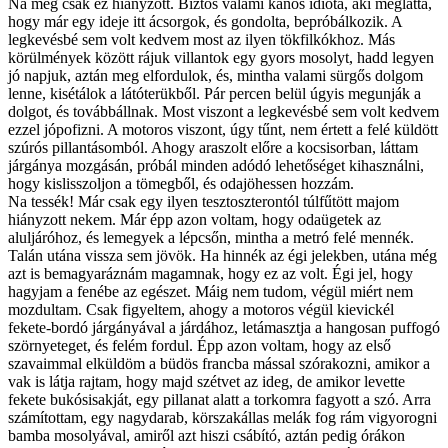
Na még csak ez hiányzott. Biztos valami kanos idióta, aki meglátta,
hogy már egy ideje itt ácsorgok, és gondolta, bepróbálkozik. A
legkevésbé sem volt kedvem most az ilyen tökfilkókhoz. Más
körülmények között rájuk villantok egy gyors mosolyt, hadd legyen
jó napjuk, aztán meg elfordulok, és, mintha valami sürgős dolgom
lenne, kisétálok a látóterükből. Pár percen belül úgyis megunják a
dolgot, és továbbállnak. Most viszont a legkevésbé sem volt kedvem
ezzel jópofizni. A motoros viszont, úgy tűnt, nem értett a felé küldött
szúrós pillantásomból. Ahogy araszolt előre a kocsisorban, láttam
járgánya mozgásán, próbál minden adódó lehetőséget kihasználni,
hogy kislisszoljon a tömegből, és odajöhessen hozzám.
Na tessék! Már csak egy ilyen tesztoszterontól túlfűtött majom
hiányzott nekem. Már épp azon voltam, hogy odaügetek az
aluljáróhoz, és lemegyek a lépcsőn, mintha a metró felé mennék.
Talán utána vissza sem jövök. Ha hinnék az égi jelekben, utána még
azt is bemagyaráznám magamnak, hogy ez az volt. Égi jel, hogy
hagyjam a fenébe az egészet. Máig nem tudom, végül miért nem
mozdultam. Csak figyeltem, ahogy a motoros végül kievickél
fekete-bordó járgányával a járdához, letámasztja a hangosan puffogó
szörnyeteget, és felém fordul. Épp azon voltam, hogy az első
szavaimmal elküldöm a büdös francba mással szórakozni, amikor a
vak is látja rajtam, hogy majd szétvet az ideg, de amikor levette
fekete bukósisakját, egy pillanat alatt a torkomra fagyott a szó. Arra
számítottam, egy nagydarab, körszakállas melák fog rám vigyorogni
bamba mosolyával, amiről azt hiszi csábító, aztán pedig órákon