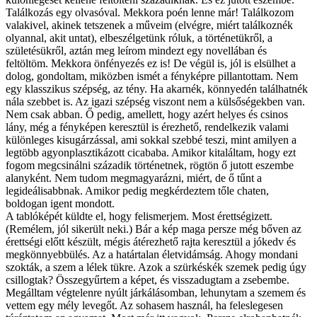
Találkozás egy olvasóval. Mekkora poén lenne már! Találkozom
valakivel, akinek tetszenek a műveim (elvégre, miért találkoznék
olyannal, akit untat), elbeszélgetünk róluk, a történetükről, a
születésükről, aztán meg leírom mindezt egy novellában és
feltöltöm. Mekkora önfényezés ez is! De végül is, jól is elsülhet a
dolog, gondoltam, miközben ismét a fényképre pillantottam. Nem
egy klasszikus szépség, az tény. Ha akarnék, könnyedén találhatnék
nála szebbet is. Az igazi szépség viszont nem a külsőségekben van.
Nem csak abban. Ő pedig, amellett, hogy azért helyes és csinos
lány, még a fényképen keresztül is érezhető, rendelkezik valami
különleges kisugárzással, ami sokkal szebbé teszi, mint amilyen a
legtöbb agyonplasztikázott cicababa. Amikor kitaláltam, hogy ezt
fogom megcsinálni századik történetnek, rögtön ő jutott eszembe
alanyként. Nem tudom megmagyarázni, miért, de ő tűnt a
legideálisabbnak. Amikor pedig megkérdeztem tőle chaten,
boldogan igent mondott.
A tablóképét küldte el, hogy felismerjem. Most érettségizett.
(Remélem, jól sikerült neki.) Bár a kép maga persze még bőven az
érettségi előtt készült, mégis átérezhető rajta keresztül a jókedv és
megkönnyebbülés. Az a határtalan életvidámság. Ahogy mondani
szokták, a szem a lélek tükre. Azok a szürkéskék szemek pedig úgy
csillogtak? Összegyűrtem a képet, és visszadugtam a zsebembe.
Megálltam végtelenre nyúlt járkálásomban, lehunytam a szemem és
vettem egy mély levegőt. Az sohasem használ, ha feleslegesen