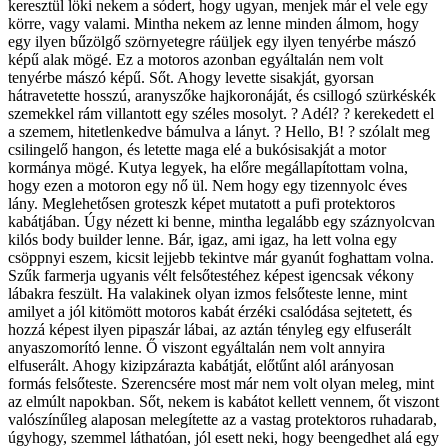
keresztül löki nekem a sódert, hogy ugyan, menjek már el vele egy
körre, vagy valami. Mintha nekem az lenne minden álmom, hogy
egy ilyen bűzölgő szörnyetegre ráüljek egy ilyen tenyérbe mászó
képű alak mögé. Ez a motoros azonban egyáltalán nem volt
tenyérbe mászó képű. Sőt. Ahogy levette sisakját, gyorsan
hátravetette hosszú, aranyszőke hajkoronáját, és csillogó szürkéskék
szemekkel rám villantott egy széles mosolyt. ? Adél? ? kerekedett el
a szemem, hitetlenkedve bámulva a lányt. ? Hello, B! ? szólalt meg
csilingelő hangon, és letette maga elé a bukósisakját a motor
kormánya mögé. Kutya legyek, ha előre megállapítottam volna,
hogy ezen a motoron egy nő ül. Nem hogy egy tizennyolc éves
lány. Meglehetősen groteszk képet mutatott a pufi protektoros
kabátjában. Úgy nézett ki benne, mintha legalább egy száznyolcvan
kilós body builder lenne. Bár, igaz, ami igaz, ha lett volna egy
csöppnyi eszem, kicsit lejjebb tekintve már gyanút foghattam volna.
Szűk farmerja ugyanis vélt felsőtestéhez képest igencsak vékony
lábakra feszült. Ha valakinek olyan izmos felsőteste lenne, mint
amilyet a jól kitömött motoros kabát érzéki csalódása sejtetett, és
hozzá képest ilyen pipaszár lábai, az aztán tényleg egy elfuserált
anyaszomorító lenne. Ő viszont egyáltalán nem volt annyira
elfuserált. Ahogy kizipzárazta kabátját, előtűnt alól arányosan
formás felsőteste. Szerencsére most már nem volt olyan meleg, mint
az elmúlt napokban. Sőt, nekem is kabátot kellett vennem, őt viszont
valószínűleg alaposan melegítette az a vastag protektoros ruhadarab,
úgyhogy, szemmel láthatóan, jól esett neki, hogy beengedhet alá egy