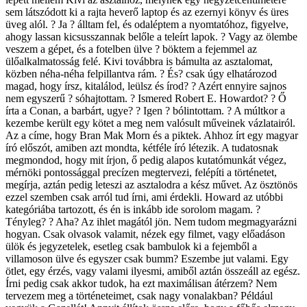
sem látszódott ki a rajta heverő laptop és az ezernyi könyv és üres
üveg alól. ? Ja ? álltam fel, és odaléptem a nyomtatóhoz, figyelve,
ahogy lassan kicsusszannak belőle a teleírt lapok. ? Vagy az ölembe
veszem a gépet, és a fotelben ülve ? böktem a fejemmel az
ülőalkalmatosság felé. Kivi továbbra is bámulta az asztalomat,
közben néha-néha felpillantva rám. ? És? csak úgy elhatározod
magad, hogy írsz, kitalálod, leülsz és írod? ? Azért ennyire sajnos
nem egyszerű ? sóhajtottam. ? Ismered Robert E. Howardot? ? Ő
írta a Conan, a barbárt, ugye? ? Igen ? bólintottam. ? A múltkor a
kezembe került egy kötet a meg nem valósult műveinek vázlatairól.
Az a címe, hogy Bran Mak Morn és a piktek. Ahhoz írt egy magyar
író előszót, amiben azt mondta, kétféle író létezik. A tudatosnak
megmondod, hogy mit írjon, ő pedig alapos kutatómunkát végez,
mérnöki pontossággal precízen megtervezi, felépíti a történetet,
megírja, aztán pedig leteszi az asztalodra a kész művet. Az ösztönös
ezzel szemben csak arról tud írni, ami érdekli. Howard az utóbbi
kategóriába tartozott, és én is inkább ide sorolom magam. ?
Tényleg? ? Aha? Az ihlet magától jön. Nem tudom megmagyarázni
hogyan. Csak olvasok valamit, nézek egy filmet, vagy előadáson
ülök és jegyzetelek, esetleg csak bambulok ki a fejemből a
villamoson ülve és egyszer csak bumm? Eszembe jut valami. Egy
ötlet, egy érzés, vagy valami ilyesmi, amiből aztán összeáll az egész.
Írni pedig csak akkor tudok, ha ezt maximálisan átérzem? Nem
tervezem meg a történeteimet, csak nagy vonalakban? Például