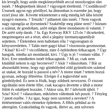
kis levegőt, hogy aztán megkönnyebbült arccal mosolyogjon rám
ismét. ? Meglepettnek látszol ? vigyorgott töretlenül. ? Csodálkozol?
Üssenek agyon egy pöröllyel, ha álmomban is eszembe jut, hogy
ezzel jössz ide. Követte tekintetemet a még mindig két lába között
nyugvó motorra. ? Tetszik? ? pillantott rám ismét. ? Nem vagyok
nagy rajongója az ilyesminek? Szakértője meg pláne nem? ? húztam
a számat, de gondoltam, azért mégis illene mondanom rá valamit. ?
De azért szép darab. ? Ja. Egy Keeway RKV 125-ös ? dicsekedett,
megsimogatva azt a részt, ahol a járgány üzemanyagtartályát
sejtettem. ? Életemben nem hallottam róla ? vigyorogtam rá
kényszeredetten. ? Talán mert gagyi kínai ? viszonozta gesztusomat.
? Kínai? Kí-ví? ? viccelődtem, mire ő önfeledtem felkacagott. ? Úgy
hangzik, mintha azt mondanád, kivi. ? Úgy is jó ? vontam vállat. ?
Kivi. Erre mindketten ismét felkacagtunk. ? Mi az, csak nem
kitaláltál nekem is egy becenevet? ? Akár ? válaszoltam. ? Bár az
abszurdabb lenne, hogy egy gömbölyded zöld gyümölcsön szántod
az utakat, de hozzád is passzol a név? A motor miatt ? tettem hozzá
gyorsan, nehogy félreértse. Elvégre ő a legkevésbé sem
gömbölyded. És nem is Hulk, hogy zöldnek nevezzem. Ő viszont
egyáltalán nem értette félre, csak kacagva átvetette a lábát a motor
fölött és odalépett hozzám. ? Akkor szia, B! ? üdvözölt újból. ?
Szia? Kivi! ? válaszoltam, miközben váltottunk két puszit. ? Tényleg
? jutott eszébe. ? Az igaz, hogy nem szereted a neveket? ? A
történeteimet valós elemekre építettem. A főhős például az én
alteregóm. Gyakorlatilag én vagyok, illetve az, ami szívesen