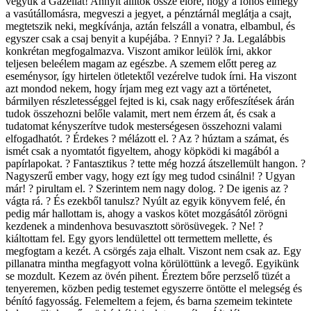
vegyük a Gazellát! Annyit állítok össze előre, hogy a főhős elmegy
a vasútállomásra, megveszi a jegyet, a pénztárnál meglátja a csajt,
megtetszik neki, megkívánja, aztán felszáll a vonatra, elbambul, és
egyszer csak a csaj benyit a kupéjába. ? Ennyi? ? Ja. Legalábbis
konkrétan megfogalmazva. Viszont amikor leülök írni, akkor
teljesen beleélem magam az egészbe. A szemem előtt pereg az
eseménysor, így hirtelen ötletektől vezérelve tudok írni. Ha viszont
azt mondod nekem, hogy írjam meg ezt vagy azt a történetet,
bármilyen részletességgel fejted is ki, csak nagy erőfeszítések árán
tudok összehozni belőle valamit, mert nem érzem át, és csak a
tudatomat kényszerítve tudok mesterségesen összehozni valami
elfogadhatót. ? Érdekes ? mélázott el. ? Az ? húztam a számat, és
ismét csak a nyomtatót figyeltem, ahogy köpködi ki magából a
papírlapokat. ? Fantasztikus ? tette még hozzá átszellemült hangon. ?
Nagyszerű ember vagy, hogy ezt így meg tudod csinálni! ? Ugyan
már! ? pirultam el. ? Szerintem nem nagy dolog. ? De igenis az ?
vágta rá. ? És ezekből tanulsz? Nyúlt az egyik könyvem felé, én
pedig már hallottam is, ahogy a vaskos kötet mozgásától zörögni
kezdenek a mindenhova besuvasztott sörösüvegek. ? Ne! ?
kiáltottam fel. Egy gyors lendülettel ott termettem mellette, és
megfogtam a kezét. A csörgés zaja elhalt. Viszont nem csak az. Egy
pillanatra mintha megfagyott volna körülöttünk a levegő. Egyikünk
se mozdult. Kezem az övén pihent. Éreztem bőre perzselő tüzét a
tenyeremen, közben pedig testemet egyszerre öntötte el melegség és
bénító fagyosság. Felemeltem a fejem, és barna szemeim tekintete