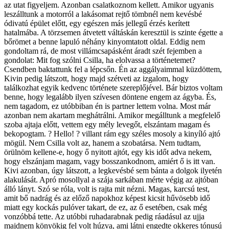
az utat figyeljem. Azonban csalatkoznom kellett. Amikor ugyanis
leszálltunk a motorról a lakásomat rejtő tömbnél nem kevésbé
ódivatú épület előtt, egy egészen más jellegű érzés kerített
hatalmába. A törzsemen átvetett váltáskán keresztül is szinte égette a
bőrömet a benne lapuló néhány kinyomtatott oldal. Eddig nem
gondoltam rá, de most villámcsapásként áradt szét fejemben a
gondolat: Mit fog szólni Csilla, ha elolvassa a történetemet?
Csendben baktattunk fel a lépcsőn. Én az aggályaimmal küzdöttem,
Kivin pedig látszott, hogy majd szétveti az izgalom, hogy
találkozhat egyik kedvenc története szereplőjével. Bár biztos voltam
benne, hogy legalább ilyen szívesen döntene engem az ágyba. És,
nem tagadom, ez utóbbiban én is partner lettem volna. Most már
azonban nem akartam meghátrálni. Amikor megálltunk a megfelelő
szoba ajtaja előtt, vettem egy mély levegőt, elszántam magam és
bekopogtam. ? Hello! ? villant rám egy széles mosoly a kinyíló ajtó
mögül. Nem Csilla volt az, hanem a szobatársa. Nem tudtam,
örülnöm kellene-e, hogy ő nyitott ajtót, egy kis időt adva nekem,
hogy elszánjam magam, vagy bosszankodnom, amiért ő is itt van.
Kivi azonban, úgy látszott, a legkevésbé sem bánta a dolgok ilyetén
alakulását. Apró mosollyal a szája sarkában mérte végig az ajtóban
álló lányt. Szó se róla, volt is rajta mit nézni. Magas, karcsú test,
amit bő nadrág és az előző napokhoz képest kicsit hűvösebb idő
miatt egy kockás pulóver takart, de ez, az ő esetében, csak még
vonzóbbá tette. Az utóbbi ruhadarabnak pedig ráadásul az ujja
majdnem könyökig fel volt húzva, ami látni engedte okkeres tónusú