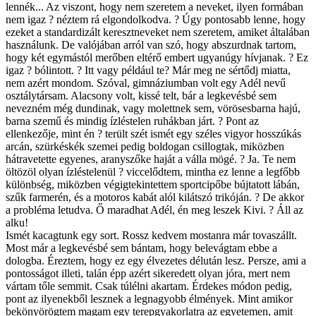
lennék... Az viszont, hogy nem szeretem a neveket, ilyen formában
nem igaz ? néztem rá elgondolkodva. ? Úgy pontosabb lenne, hogy
ezeket a standardizált keresztneveket nem szeretem, amiket általában
használunk. De valójában arról van szó, hogy abszurdnak tartom,
hogy két egymástól merőben eltérő embert ugyanúgy hívjanak. ? Ez
igaz ? bólintott. ? Itt vagy például te? Már meg ne sértődj miatta,
nem azért mondom. Szóval, gimnáziumban volt egy Adél nevű
osztálytársam. Alacsony volt, kissé telt, bár a legkevésbé sem
nevezném még dundinak, vagy molettnek sem, vörösesbarna hajú,
barna szemű és mindig ízléstelen ruhákban járt. ? Pont az
ellenkezője, mint én ? terült szét ismét egy széles vigyor hosszúkás
arcán, szürkéskék szemei pedig boldogan csillogtak, miközben
hátravetette egyenes, aranyszőke haját a válla mögé. ? Ja. Te nem
öltözöl olyan ízléstelenül ? viccelődtem, mintha ez lenne a legfőbb
különbség, miközben végigtekintettem sportcipőbe bújtatott lábán,
szűk farmerén, és a motoros kabát alól kilátszó trikóján. ? De akkor
a probléma letudva. Ő maradhat Adél, én meg leszek Kivi. ? Áll az
alku!
Ismét kacagtunk egy sort. Rossz kedvem mostanra már tovaszállt.
Most már a legkevésbé sem bántam, hogy belevágtam ebbe a
dologba. Éreztem, hogy ez egy élvezetes délután lesz. Persze, ami a
pontosságot illeti, talán épp azért sikeredett olyan jóra, mert nem
vártam tőle semmit. Csak túlélni akartam. Érdekes módon pedig,
pont az ilyenekből lesznek a legnagyobb élmények. Mint amikor
bekönyörögtem magam egy terepgyakorlatra az egyetemen, amit