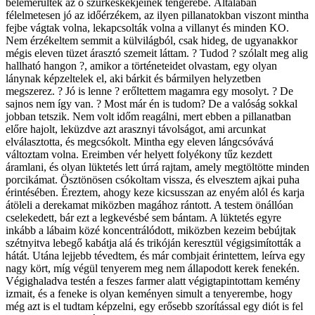
belemerültek az ő szürkéskékjeinek tengerébe. Általában
félelmetesen jó az időérzékem, az ilyen pillanatokban viszont mintha
fejbe vágtak volna, lekapcsolták volna a villanyt és minden KO.
Nem érzékeltem semmit a külvilágból, csak hideg, de ugyanakkor
mégis eleven tüzet árasztó szemeit láttam. ? Tudod ? szólalt meg alig
hallható hangon ?, amikor a történeteidet olvastam, egy olyan
lánynak képzeltelek el, aki bárkit és bármilyen helyzetben
megszerez. ? Jó is lenne ? erőltettem magamra egy mosolyt. ? De
sajnos nem így van. ? Most már én is tudom? De a valóság sokkal
jobban tetszik. Nem volt időm reagálni, mert ebben a pillanatban
előre hajolt, leküzdve azt arasznyi távolságot, ami arcunkat
elválasztotta, és megcsókolt. Mintha egy eleven lángcsóvává
változtam volna. Ereimben vér helyett folyékony tűz kezdett
áramlani, és olyan lüktetés lett úrrá rajtam, amely megtöltötte minden
porcikámat. Ösztönösen csókoltam vissza, és elvesztem ajkai puha
érintésében. Éreztem, ahogy keze kicsusszan az enyém alól és karja
átöleli a derekamat miközben magához rántott. A testem önállóan
cselekedett, bár ezt a legkevésbé sem bántam. A lüktetés egyre
inkább a lábaim közé koncentrálódott, miközben kezeim bebújtak
szétnyitva lebegő kabátja alá és trikóján keresztül végigsimították a
hátát. Utána lejjebb tévedtem, és már combjait érintettem, leírva egy
nagy kört, míg végül tenyerem meg nem állapodott kerek fenekén.
Végighaladva testén a feszes farmer alatt végigtapintottam kemény
izmait, és a feneke is olyan keményen simult a tenyerembe, hogy
még azt is el tudtam képzelni, egy erősebb szorítással egy diót is fel