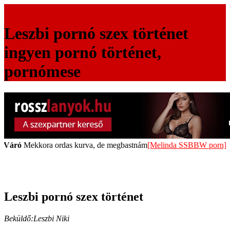
Magyar Szex - Csak felnőtteknek!
Leszbi pornó szex történet
ingyen pornó történet,
pornómese
ora ordas kurva, de megbastnám
[Melinda SSBBW porn]
|
SterraVár
Leszbi pornó szex történet
Beküldő:Leszbi Niki