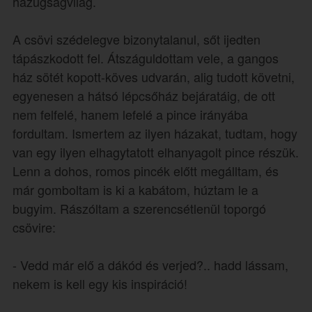
hazugságvilág.
A csövi szédelegve bizonytalanul, sőt ijedten
tápászkodott fel. Átszáguldottam vele, a gangos
ház sötét kopott-köves udvarán, alig tudott követni,
egyenesen a hátsó lépcsőház bejáratáig, de ott
nem felfelé, hanem lefelé a pince irányába
fordultam. Ismertem az ilyen házakat, tudtam, hogy
van egy ilyen elhagytatott elhanyagolt pince részük.
Lenn a dohos, romos pincék előtt megálltam, és
már gomboltam is ki a kabátom, húztam le a
bugyim. Rászóltam a szerencsétlenül toporgó
csövire:
- Vedd már elő a dákód és verjed?.. hadd lássam,
nekem is kell egy kis inspiráció!