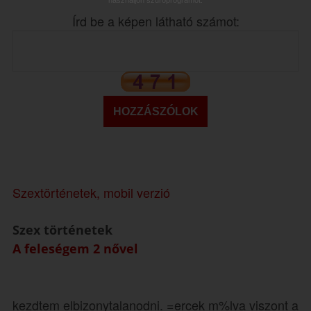
Írd be a képen látható számot:
Szextörténetek, mobil verzió
Szex történetek
A feleségem 2 nővel
kezdtem elbizonytalanodni. =ercek m%lva viszont a