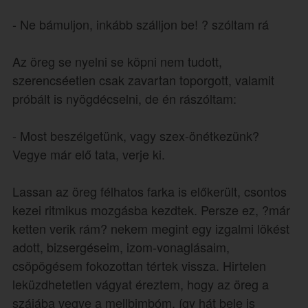
- Ne bámuljon, inkább szálljon be! ? szóltam rá
Az öreg se nyelni se köpni nem tudott,
szerencséetlen csak zavartan toporgott, valamit
próbált is nyögdécselni, de én rászóltam:
- Most beszélgetünk, vagy szex-önétkezünk?
Vegye már elő tata, verje ki.
Lassan az öreg félhatos farka is előkerült, csontos
kezei ritmikus mozgásba kezdtek. Persze ez, ?már
ketten verik rám? nekem megint egy izgalmi lökést
adott, bizsergéseim, izom-vonaglásaim,
csöpögésem fokozottan tértek vissza. Hirtelen
leküzdhetetlen vágyat éreztem, hogy az öreg a
szájába vegye a mellbimbóm, így hát bele is