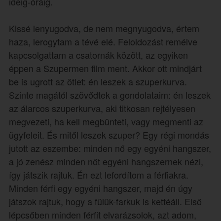
ideig-óráig.
Kissé lenyugodva, de nem megnyugodva, értem
haza, lerogytam a tévé elé. Feloldozást remélve
kapcsolgattam a csatornák között, az egyiken
éppen a Szupermen film ment. Akkor ott mindjárt
be is ugrott az ötlet: én leszek a szuperkurva.
Szinte magától szövődtek a gondolataim: én leszek
az álarcos szuperkurva, aki titkosan rejtélyesen
megvezeti, ha kell megbünteti, vagy megmenti az
ügyfeleit. És mitől leszek szuper? Egy régi mondás
jutott az eszembe: minden nő egy egyéni hangszer,
a jó zenész minden nőt egyéni hangszernek nézi,
így játszik rajtuk. Én ezt lefordítom a férfiakra.
Minden férfi egy egyéni hangszer, majd én úgy
játszok rajtuk, hogy a fülük-farkuk is kettéáll. Első
lépcsőben minden férfit elvarázsolok, azt adom,