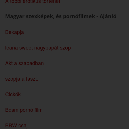
A többi erotikus történet
Magyar szexképek, és pornófilmek - Ajánló
Bekapja
leana sweet nagypapát szop
Akt a szabadban
szopja a faszt.
Cickók
Bdsm pornó film
BBW csaj