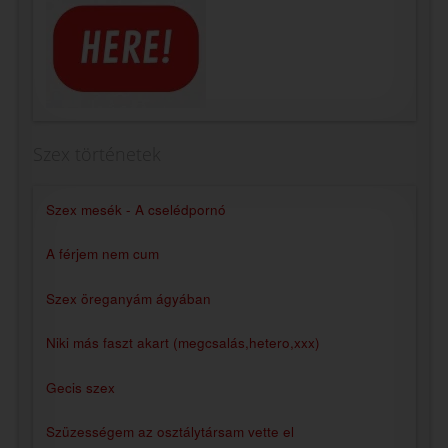
Szex történetek
Szex mesék - A cselédpornó
A férjem nem cum
Szex öreganyám ágyában
Niki más faszt akart (megcsalás,hetero,xxx)
Gecis szex
Szüzességem az osztálytársam vette el