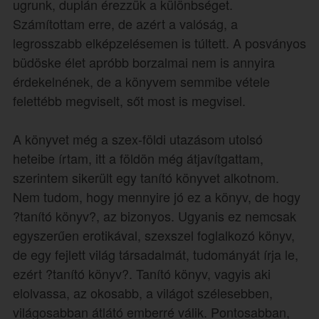
ugrunk, duplán érezzük a különbséget.
Számítottam erre, de azért a valóság, a
legrosszabb elképzelésemen is túltett. A posványos
büdöske élet apróbb borzalmai nem is annyira
érdekelnének, de a könyvem semmibe vétele
felettébb megviselt, sőt most is megvisel.
A könyvet még a szex-földi utazásom utolsó
heteibe írtam, itt a földön még átjavítgattam,
szerintem sikerült egy tanító könyvet alkotnom.
Nem tudom, hogy mennyire jó ez a könyv, de hogy
?tanító könyv?, az bizonyos. Ugyanis ez nemcsak
egyszerűen erotikával, szexszel foglalkozó könyv,
de egy fejlett világ társadalmát, tudományát írja le,
ezért ?tanító könyv?. Tanító könyv, vagyis aki
elolvassa, az okosabb, a világot szélesebben,
világosabban átlátó emberré válik. Pontosabban,