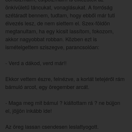
önkívületű táncukat, vonaglásukat. A forróság
szétáradt bennem, tudtam, hogy ebből már tuti
élvezés lesz, de nem siettem el. Szex-földön
megtanultam, ha egy kicsit lassítom, fokozom,
akkor nagyobbat robban. Közben ezt is
ismételgettem sziszegve, parancsolóan:
- Verd a dákod, verd már!!
Ekkor vettem észre, felnézve, a korlát tetejéről rám
bámuló arcot, egy öregember arcát.
- Maga meg mit bámul ? kiáltottam rá ? ne bújjon
el, jöjjön inkább ide!
Az öreg lassan csendesen leslattyogott.