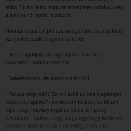
abba ? Nem elég, hogy tehetségtelen ostoba, még
a satnya női testét is eladná.
Honnan veszi ezt pimasz arroganciát, ez a pofátlan
szarjankó, szökött agyamba a vér.
- Ne haragudjon, de egyáltalán elolvasta a
könyvem?- vontam kérdőre
- Beleolvastam, de annyi is elég volt.
- Persze elég volt!? És mit szólt az ősanyagtenger
résstruktúrájához?- kérdeztem tovább, de láttam
rajta, hogy halvány fogalma sincs. Én pedig
folytattam - Tudom, hogy maga egy nagy faroknak
jobban örülne, mint az én kisvirág, harmatos