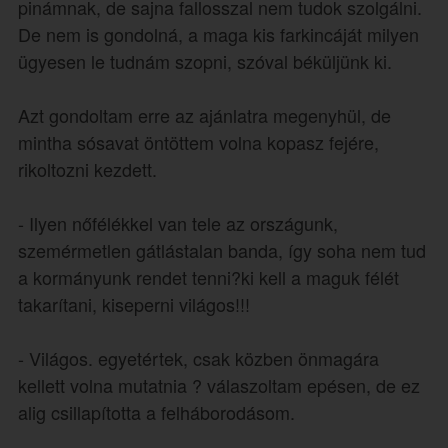
pinámnak, de sajna fallosszal nem tudok szolgálni.
De nem is gondolná, a maga kis farkincáját milyen
ügyesen le tudnám szopni, szóval béküljünk ki.
Azt gondoltam erre az ajánlatra megenyhül, de
mintha sósavat öntöttem volna kopasz fejére,
rikoltozni kezdett.
- Ilyen nőfélékkel van tele az országunk,
szemérmetlen gátlástalan banda, így soha nem tud
a kormányunk rendet tenni?ki kell a maguk félét
takarítani, kiseperni világos!!!
- Világos. egyetértek, csak közben önmagára
kellett volna mutatnia ? válaszoltam epésen, de ez
alig csillapította a felháborodásom.