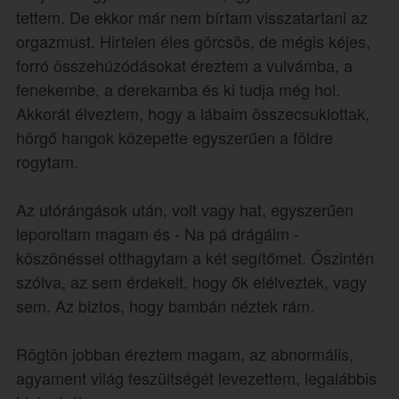
tettem. De ekkor már nem bírtam visszatartani az
orgazmust. Hirtelen éles görcsös, de mégis kéjes,
forró összehúzódásokat éreztem a vulvámba, a
fenekembe, a derekamba és ki tudja még hol.
Akkorát élveztem, hogy a lábaim összecsuklottak,
hörgő hangok közepette egyszerűen a földre
rogytam.
Az utórángások után, volt vagy hat, egyszerűen
leporoltam magam és - Na pá drágáim -
köszönéssel otthagytam a két segítőmet. Őszintén
szólva, az sem érdekelt, hogy ők elélveztek, vagy
sem. Az biztos, hogy bambán néztek rám.
Rögtön jobban éreztem magam, az abnormális,
agyament világ feszültségét levezettem, legalábbis