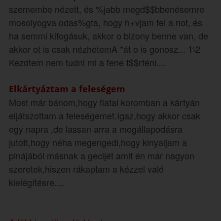
szemembe nézett, és %jabb megd$$bbenésemre
mosolyogva odas%gta, hogy h+vjam fel a not, és
ha semmi kifogásuk, akkor o bizony benne van, de
akkor ot is csak nézhetemA *át o is gonosz... 1\2
Kezdtem nem tudni mi a fene t$$rténi....
Elkártyáztam a feleségem
Most már bánom,hogy fiatal koromban a kártyán
eljátszottam a feleségemet.Igaz,hogy akkor csak
egy napra ,de lassan arra a megállapodásra
jutott,hogy néha megengedi,hogy kinyaljam a
pinájából másnak a gecijét amit én már nagyon
szeretek,hiszen rákaptam a kézzel való
kielégítésre....