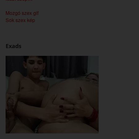
Mozgó szex gif
Sok szex kép
Exads