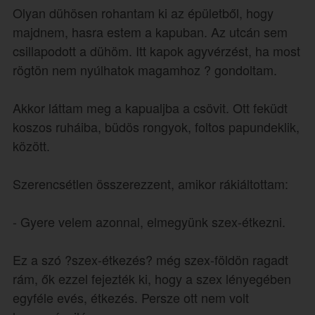
Olyan dühösen rohantam ki az épületből, hogy
majdnem, hasra estem a kapuban. Az utcán sem
csillapodott a dühöm. Itt kapok agyvérzést, ha most
rögtön nem nyúlhatok magamhoz ? gondoltam.
Akkor láttam meg a kapualjba a csövit. Ott feküdt
koszos ruháiba, büdös rongyok, foltos papundeklik,
között.
Szerencsétlen összerezzent, amikor rákiáltottam:
- Gyere velem azonnal, elmegyünk szex-étkezni.
Ez a szó ?szex-étkezés? még szex-földön ragadt
rám, ők ezzel fejezték ki, hogy a szex lényegében
egyféle evés, étkezés. Persze ott nem volt