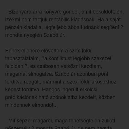
- Bizonyára arra könyvre gondol, amit beküldött. én,
izé?mi nem tartjuk rentábilis kiadásnak. Ha a saját
pénzén kiadatja, legfeljebb abba tudnánk segíteni ?
mondta nyeglén Szabó úr.
Ennek ellenére elővettem a szex-földi
tapasztalataim, ?a konfliktust legjobb szexszel
feloldani?, és csábosan vetkőzni kezdtem,
magamat simogatva. Szabó úr azonban pont
fordítva reagált, mármint a szex-földi lakosokhoz
képest fordítva. Hangos ingerült erkölcsi
prédikációnak ható szónoklatba kezdett, közben
mindennek elmondott.
- Mit képzel magáról, maga tehetségtelen züllött
nőszemély ? mondta Szabó úr, de nem hagyta