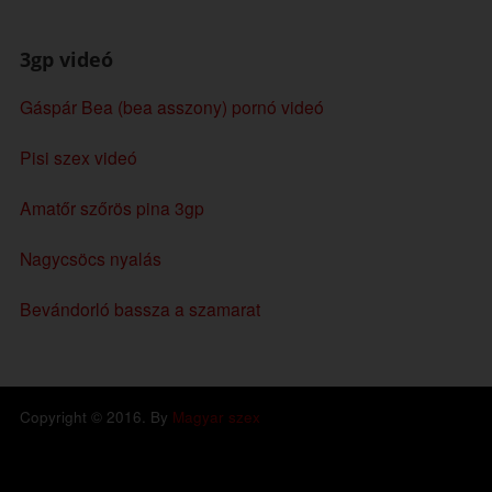
3gp videó
Gáspár Bea (bea asszony) pornó videó
Pisi szex videó
Amatőr szőrös pina 3gp
Nagycsöcs nyalás
Bevándorló bassza a szamarat
Copyright © 2016. By
Magyar szex