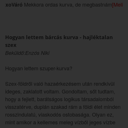
Mekkora ordas kurva, de megbastnám
[Melinda SSBBW
ó
Hogyan lettem bárcás kurva - hajléktalan
szex
Beküldő:Enzós Niki
Hogyan lettem szuper-kurva?
Szex-földről való hazaérkezésem után rendkívül
ideges, zaklatott voltam. Gondoltam, sőt tudtam,
hogy a fejlett, barátságos logikus társadalomból
visszatérve, duplán szakad rám a földi élet minden
rosszindulatú, viaskodós ostobasága. Olyan ez,
mint amikor a kellemes meleg vízből jeges vízbe