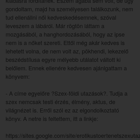
kiadásra fordítanék. Eszem ágába sem volt, de úgy
gondoltam, majd ha személyesen találkozunk, nem
tud ellenállni női kedveskedésemnek, szóval
leveszem a lábáról. Már rögtön láttam a
mozgásából, a hanghordozásából, hogy az ipse
nem is a nőket szereti. Ettől még akár kedves is
lehetett volna, de nem volt az, pökhendi, lekezelő
beszédstílusa egyre mélyebb utálatot váltott ki
belőlem. Ennek ellenére kedvesen ajánlgattam a
könyvem:
- A címe egyelőre ?Szex-földi utazások?. Tudja a
szex nemcsak testi érzés, élmény, aktus, de
világnézet is. Erről szól ez az elgondolkoztató
könyv. A netre is feltettem, itt a linkje:
https://sites.google.com/site/erotikustoertenetszexuta