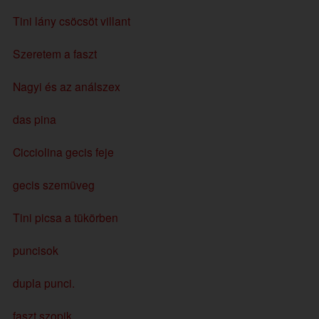
Tini lány csöcsöt villant
Szeretem a faszt
Nagyi és az análszex
das pina
Cicciolina gecis feje
gecis szemüveg
Tini picsa a tükörben
puncisok
dupla punci.
faszt szopik.