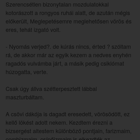
Szerencsétlen bizonytalan mozdulatokkal
kotorászott a rongyos ruhái alatt, de azután mégis
előkerült, Meglepetésemre meglehetősen vörös és
eres, tehát izgató volt.
- Nyomás verjed?. de kúrás nincs, érted ? szóltam
rá, de akkor már az egyik kezem a nedves enyhén
ragadós vulvámba járt, a másik pedig csiklómat
húzogatta, verte.
Csak úgy állva szétterpesztett lábbal
maszturbáltam.
A csövi dákója is dagadt eresedett, vörösödött, ez
kellő lökést adott nekem. Kezdtem érezni a
bizsergést altestem különböző pontjain, farizmaim,
combizmaim, csípőizmaim is elkezdték az