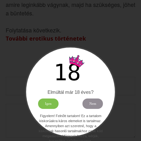
amire leginkább vágynak, majd ha szükséges, jöhet
a büntetés.
Folytatása következik.
További erotikus történetek
Szólj hozzá!
Neved:
Elmúltál már 18 éves?
Hozzászólás:
Igen
Nem
Figyelem! Felnőtt tartalom! Ez a tartalom
kiskorúakra káros elemeket is tartalmaz.
Amennyiben azt szeretné, hogy a
kiskorúak hasonló tartalmakhoz csak kód
megadásával férjenek hozzá, kérjük,
használjon szűrőprogramot.