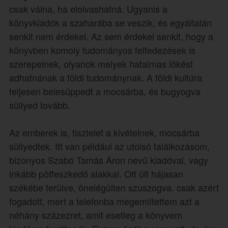
csak válna, ha elolvashatná. Ugyanis a
könyvkiadók a szaharába se veszik, és egyáltalán
senkit nem érdekel. Az sem érdekel senkit, hogy a
könyvben komoly tudományos felfedezések is
szerepelnek, olyanok melyek hatalmas lökést
adhatnának a földi tudománynak. A földi kultúra
teljesen belesüppedt a mocsárba, és bugyogva
süllyed tovább.
Az emberek is, tisztelet a kivételnek, mocsárba
süllyedtek. Itt van például az utolsó találkozásom,
bizonyos Szabó Tamás Áron nevű kiadóval, vagy
inkább pöffeszkedő alakkal. Ott ült hájasan
székébe terülve, önelégülten szuszogva. csak azért
fogadott, mert a telefonba megemlítettem azt a
néhány százezret, amit esetleg a könyvem