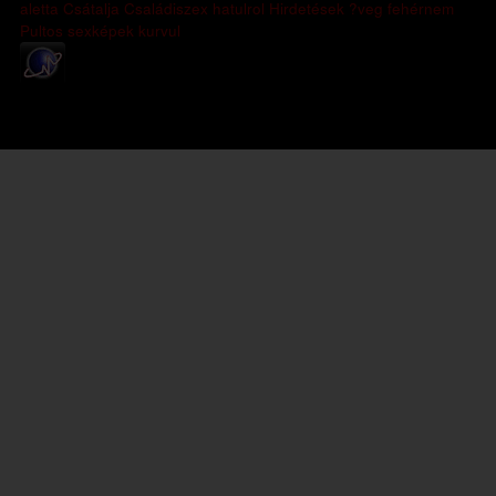
aletta
Csátalja
Családiszex
hatulrol
Hirdetések
?veg
fehérnem
Pultos
sexképek
kurvul