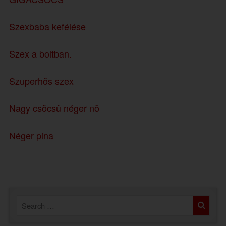
Szexbaba kefélése
Szex a boltban.
Szuperhõs szex
Nagy csöcsû néger nõ
Néger pina