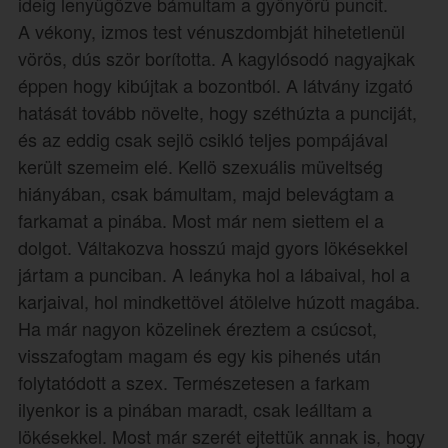
ideig lenyügözve bámultam a gyönyörü puncit.
A vékony, izmos test vénuszdombját hihetetlenül
vörös, dús ször borította. A kagylósodó nagyajkak
éppen hogy kibújtak a bozontból. A látvány izgató
hatását tovább növelte, hogy széthúzta a punciját,
és az eddig csak sejlö csikló teljes pompájával
került szemeim elé. Kellö szexuális müveltség
hiányában, csak bámultam, majd belevágtam a
farkamat a pinába. Most már nem siettem el a
dolgot. Váltakozva hosszú majd gyors lökésekkel
jártam a punciban. A leányka hol a lábaival, hol a
karjaival, hol mindkettövel átölelve húzott magába.
Ha már nagyon közelinek éreztem a csúcsot,
visszafogtam magam és egy kis pihenés után
folytatódott a szex. Természetesen a farkam
ilyenkor is a pinában maradt, csak leálltam a
lökésekkel. Most már szerét ejtettük annak is, hogy