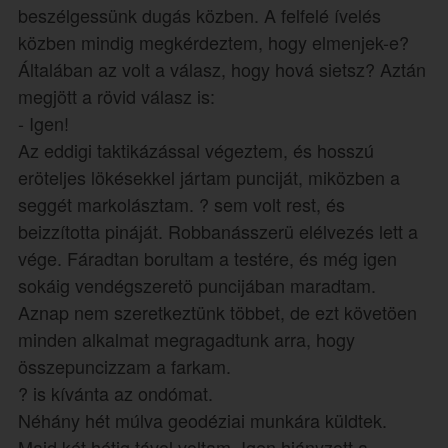
beszélgessünk dugás közben. A felfelé ívelés
közben mindig megkérdeztem, hogy elmenjek-e?
Általában az volt a válasz, hogy hová sietsz? Aztán
megjött a rövid válasz is:
- Igen!
Az eddigi taktikázással végeztem, és hosszú
eröteljes lökésekkel jártam punciját, miközben a
seggét markolásztam. ? sem volt rest, és
beizzította pináját. Robbanásszerü elélvezés lett a
vége. Fáradtan borultam a testére, és még igen
sokáig vendégszeretö puncijában maradtam.
Aznap nem szeretkeztünk többet, de ezt követöen
minden alkalmat megragadtunk arra, hogy
összepuncizzam a farkam.
? is kívánta az ondómat.
Néhány hét múlva geodéziai munkára küldtek.
Majd két hétig távol voltam. Igen hiányzott a