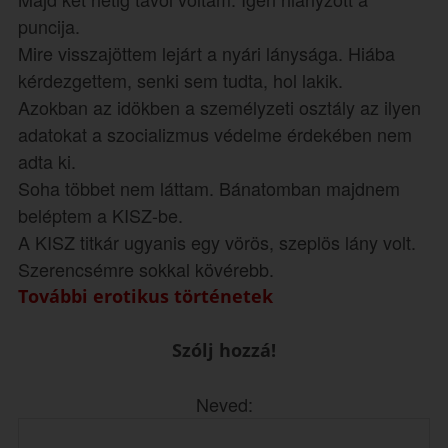
puncija.
Mire visszajöttem lejárt a nyári lánysága. Hiába
kérdezgettem, senki sem tudta, hol lakik.
Azokban az idökben a személyzeti osztály az ilyen
adatokat a szocializmus védelme érdekében nem
adta ki.
Soha többet nem láttam. Bánatomban majdnem
beléptem a KISZ-be.
A KISZ titkár ugyanis egy vörös, szeplös lány volt.
Szerencsémre sokkal kövérebb.
További erotikus történetek
Szólj hozzá!
Neved: