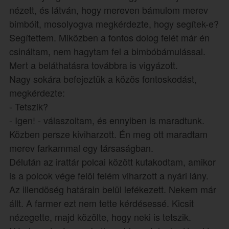
nézett, és látván, hogy mereven bámulom merev
bimbóit, mosolyogva megkérdezte, hogy segítek-e?
Segítettem. Miközben a fontos dolog felét már én
csináltam, nem hagytam fel a bimbóbámulással.
Mert a beláthatásra továbbra is vigyázott.
Nagy sokára befejeztük a közös fontoskodást,
megkérdezte:
- Tetszik?
- Igen! - válaszoltam, és ennyiben is maradtunk.
Közben persze kiviharzott. Én meg ott maradtam
merev farkammal egy társaságban.
Délután az irattár polcai között kutakodtam, amikor
is a polcok vége felöl felém viharzott a nyári lány.
Az illendöség határain belül lefékezett. Nekem már
állt. A farmer ezt nem tette kérdésessé. Kicsit
nézegette, majd közölte, hogy neki is tetszik.