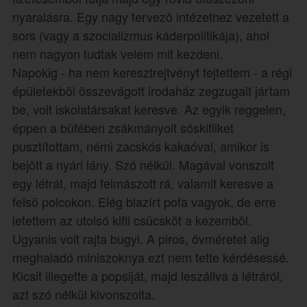
nyaralásra. Egy nagy tervezö intézethez vezetett a
sors (vagy a szocializmus káderpolitikája), ahol
nem nagyon tudtak velem mit kezdeni.
Napokig - ha nem keresztrejtvényt fejtettem - a régi
épületekböl összevágott irodaház zegzugait jártam
be, volt iskolatársakat keresve. Az egyik reggelen,
éppen a büfében zsákmányolt sóskifliket
pusztítottam, némi zacskós kakaóval, amikor is
bejött a nyári lány. Szó nélkül. Magával vonszolt
egy létrát, majd felmászott rá, valamit keresve a
felsö polcokon. Elég blazírt pofa vagyok, de erre
letettem az utolsó kifli csücsköt a kezemböl.
Ugyanis volt rajta bugyi. A piros, övméretet alig
meghaladó miniszoknya ezt nem tette kérdésessé.
Kicsit illegette a popsiját, majd leszállva a létráról,
azt szó nélkül kivonszolta.