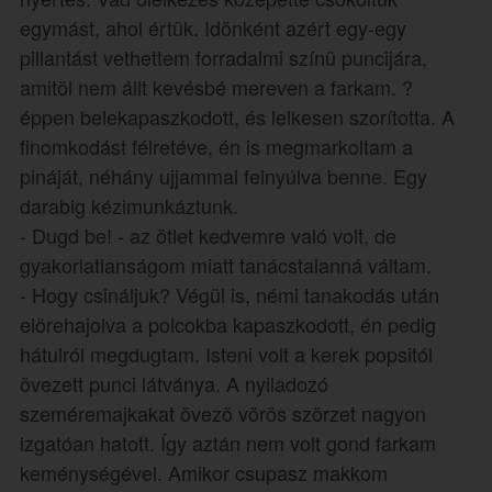
egymást, ahol értük. Idönként azért egy-egy
pillantást vethettem forradalmi színü puncijára,
amitöl nem állt kevésbé mereven a farkam. ?
éppen belekapaszkodott, és lelkesen szorította. A
finomkodást félretéve, én is megmarkoltam a
pináját, néhány ujjammal felnyúlva benne. Egy
darabig kézimunkáztunk.
- Dugd be! - az ötlet kedvemre való volt, de
gyakorlatlanságom miatt tanácstalanná váltam.
- Hogy csináljuk? Végül is, némi tanakodás után
elörehajolva a polcokba kapaszkodott, én pedig
hátulról megdugtam. Isteni volt a kerek popsitól
övezett punci látványa. A nyiladozó
szeméremajkakat övezö vörös szörzet nagyon
izgatóan hatott. Így aztán nem volt gond farkam
keménységével. Amikor csupasz makkom