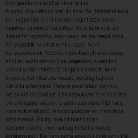
Úgy gondolom ezúttal okkal állt fel.
A nyári lány vékony volt és szeplös. Mérhetetlenül.
De nagyon jól ment rövidre vágott izzó vörös
hajához és piciny melleihez. Az a fajta volt, aki
állandóan nyüzsög, tesz-vesz, és ha megállásra
kényszerítik belehal mint a cápa. Nem
kényszerítették. Idönként beviharzott a szobába,
ahol én asztalomnál ülve végeztem a semmit,
csinált valami fontosat, majd kiviharzott. Most
éppen a két viharzás között, derékig hajolva
csinálta a fontosat. Persze pont felém hajolva.
Az akkori csúcsdivat a twisztpulóver hordását írta
elö a magára valamit is adók számára. Hát rajta
nem volt melltartó. A twisztpulóver ezt nem tette
kérdésessé. Piciny melleit hosszasan
szemlélhettem, mert sokáig tartott a fontos
tevékenység. De nem tudta egyedül befejezni. Fel-