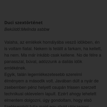
Duci szextörténet
Beküldő:Melinda ssbbw
Valaha, az emlékek homályába veszö idökben, én
is voltam fiatal. Nekem is felállt a farkam, ha kellett,
ha nem. Ma már inkább csak kellene. No de félre a
panasszal, búval, adózzunk a daliás idök
emlékének.
Egyik, talán legemlékezetesebb szerelmi
élményem a második volt. Javában dúlt a nyár de
zsebemben pénz helyett csupán frissen szerzett
technikusi oklevelem lapult. Ezért ahogy lehetett
elmentem dolgozni, úgy gondoltam, hogy elsö
fizetésemböl futja majd egy rövid utószezoni