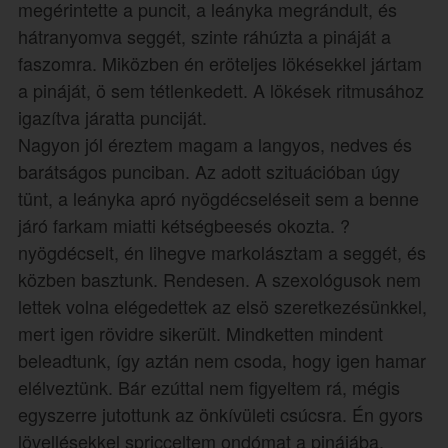
megérintette a puncit, a leányka megrándult, és
hátranyomva seggét, szinte ráhúzta a pináját a
faszomra. Miközben én eröteljes lökésekkel jártam
a pináját, ö sem tétlenkedett. A lökések ritmusához
igazítva járatta punciját.
Nagyon jól éreztem magam a langyos, nedves és
barátságos punciban. Az adott szituációban úgy
tünt, a leányka apró nyögdécseléseit sem a benne
járó farkam miatti kétségbeesés okozta. ?
nyögdécselt, én lihegve markolásztam a seggét, és
közben basztunk. Rendesen. A szexológusok nem
lettek volna elégedettek az elsö szeretkezésünkkel,
mert igen rövidre sikerült. Mindketten mindent
beleadtunk, így aztán nem csoda, hogy igen hamar
elélveztünk. Bár ezúttal nem figyeltem rá, mégis
egyszerre jutottunk az önkívületi csúcsra. Én gyors
lövellésekkel spricceltem ondómat a pinájába,