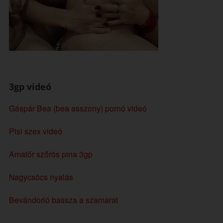
3gp videó
Gáspár Bea (bea asszony) pornó videó
Pisi szex videó
Amatőr szőrös pina 3gp
Nagycsöcs nyalás
Bevándorló bassza a szamarat