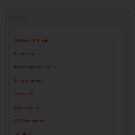
Ajánló
Összes pornó kép
Szexfilmek
Ingyen szex és csajok
Szextörténetek
Celeb +18
Szex sztorinet
XXX Kommentek
Tini pinák