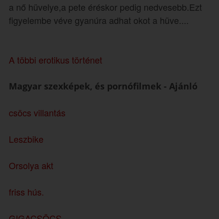
a nő hüvelye,a pete éréskor pedig nedvesebb.Ezt
figyelembe véve gyanúra adhat okot a hüve....
A többi erotikus történet
Magyar szexképek, és pornófilmek - Ajánló
csöcs villantás
Leszbike
Orsolya akt
friss hús.
GIGACSÖCS