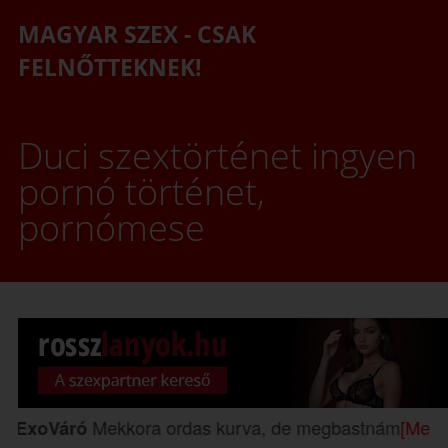
MAGYAR SZEX - CSAK
FELNŐTTEKNEK!
Duci szextörténet ingyen
pornó történet,
pornómese
Mekkora ordas kurva, de megbastnám
[Melinda SSB
áró