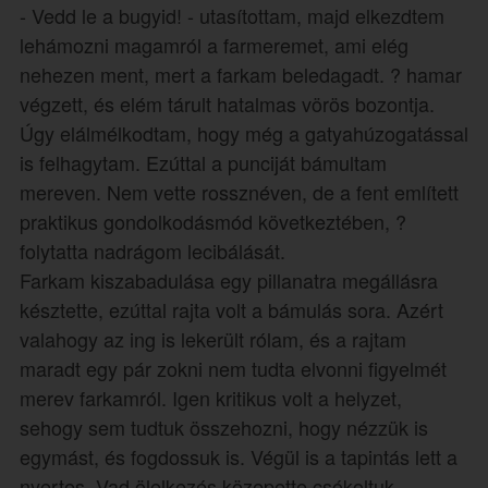
- Vedd le a bugyid! - utasítottam, majd elkezdtem
lehámozni magamról a farmeremet, ami elég
nehezen ment, mert a farkam beledagadt. ? hamar
végzett, és elém tárult hatalmas vörös bozontja.
Úgy elálmélkodtam, hogy még a gatyahúzogatással
is felhagytam. Ezúttal a punciját bámultam
mereven. Nem vette rossznéven, de a fent említett
praktikus gondolkodásmód következtében, ?
folytatta nadrágom lecibálását.
Farkam kiszabadulása egy pillanatra megállásra
késztette, ezúttal rajta volt a bámulás sora. Azért
valahogy az ing is lekerült rólam, és a rajtam
maradt egy pár zokni nem tudta elvonni figyelmét
merev farkamról. Igen kritikus volt a helyzet,
sehogy sem tudtuk összehozni, hogy nézzük is
egymást, és fogdossuk is. Végül is a tapintás lett a
nyertes. Vad ölelkezés közepette csókoltuk