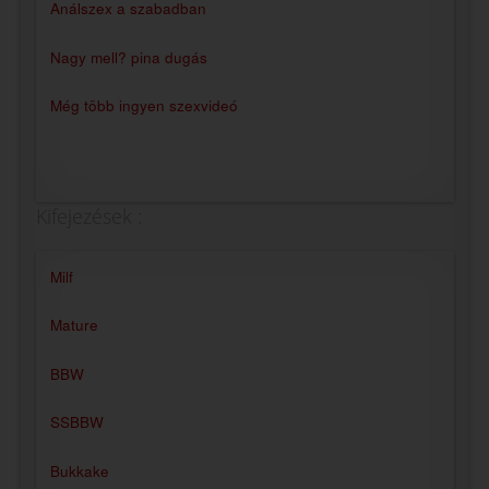
Análszex a szabadban
Nagy mell? pina dugás
Még több ingyen szexvideó
Kifejezések :
Milf
Mature
BBW
SSBBW
Bukkake