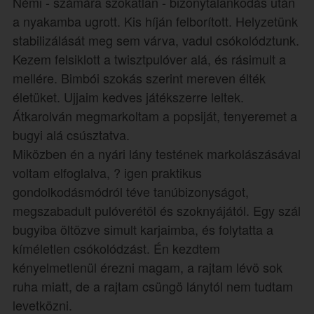
Némi - számára szokatlan - bizonytalankodás után
a nyakamba ugrott. Kis híján felborított. Helyzetünk
stabilizálását meg sem várva, vadul csókolództunk.
Kezem felsiklott a twisztpulóver alá, és rásimult a
mellére. Bimbói szokás szerint mereven élték
életüket. Ujjaim kedves játékszerre leltek.
Átkarolván megmarkoltam a popsiját, tenyeremet a
bugyi alá csúsztatva.
Miközben én a nyári lány testének markolászásával
voltam elfoglalva, ? igen praktikus
gondolkodásmódról téve tanúbizonyságot,
megszabadult pulóverétöl és szoknyájától. Egy szál
bugyiba öltözve simult karjaimba, és folytatta a
kíméletlen csókolódzást. Én kezdtem
kényelmetlenül érezni magam, a rajtam lévö sok
ruha miatt, de a rajtam csüngö lánytól nem tudtam
levetközni.