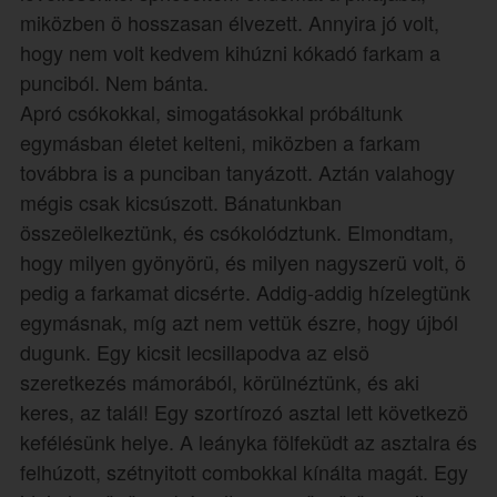
miközben ö hosszasan élvezett. Annyira jó volt,
hogy nem volt kedvem kihúzni kókadó farkam a
punciból. Nem bánta.
Apró csókokkal, simogatásokkal próbáltunk
egymásban életet kelteni, miközben a farkam
továbbra is a punciban tanyázott. Aztán valahogy
mégis csak kicsúszott. Bánatunkban
összeölelkeztünk, és csókolództunk. Elmondtam,
hogy milyen gyönyörü, és milyen nagyszerü volt, ö
pedig a farkamat dicsérte. Addig-addig hízelegtünk
egymásnak, míg azt nem vettük észre, hogy újból
dugunk. Egy kicsit lecsillapodva az elsö
szeretkezés mámorából, körülnéztünk, és aki
keres, az talál! Egy szortírozó asztal lett következö
kefélésünk helye. A leányka fölfeküdt az asztalra és
felhúzott, szétnyitott combokkal kínálta magát. Egy