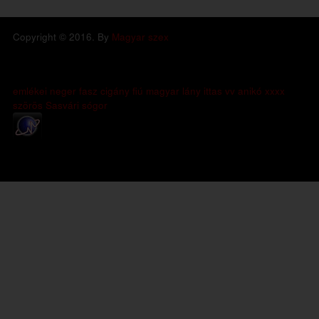
Copyright © 2016. By
Magyar szex
emlékei
neger fasz
cigány fiú
magyar lány
ittas
vv anikó
xxxx
szörös
Sasvári
sógor